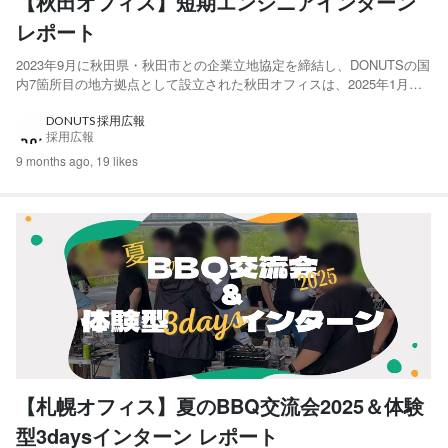
【秋田オフィス】短期エンジニアインターン
レポート
2023年9月に秋田県・秋田市との企業立地協定を締結し、DONUTSの国
内7箇所目の地方拠点として設立された秋田オフィスは、2025年1月に
本社・札幌オフィスに続く第3のプロダクト開発拠点として開所しまし
た。現在は新卒社員や学生インターンをはじめ、若手エンジニアが多く
DONUTS 採用広報
採用広報
在籍・活躍しています。 秋田駅から徒歩圏内で利...
9 months ago,
19 likes
【札幌オフィス】夏のBBQ交流会2025＆体験
型3daysインターン レポート