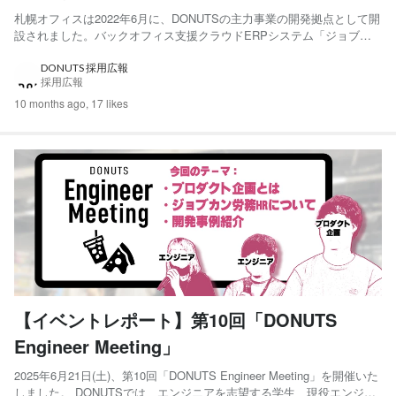
札幌オフィスは2022年6月に、DONUTSの主力事業の開発拠点として開
設されました。バックオフィス支援クラウドERPシステム「ジョブカ
ン 」、ライブ配信＆動画アプリ「ミクチャ 」、クラウド型電子カルテ
「CLIUS 」の開発を推進しており、若手を中心としたエンジニアが活
DONUTS 採用広報
採用広報
躍しています。 また、道内の大学や専門学校、...
10 months ago,
17 likes
【イベントレポート】第10回「DONUTS
Engineer Meeting」
2025年6月21日(土)、第10回「DONUTS Engineer Meeting」を開催いた
しました。 DONUTSでは、エンジニアを志望する学生、現役エンジニ