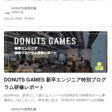
アの方を対象としたイベント「DONUTS Engineer Meeting」を定期的
に開催しています。 DONUTS GROUPが、事業部やプロダクト...
DONUTS 採用広報
採用広報
July 22, 2025
,
19 likes
DONUTS GAMES 新卒エンジニア特別プログ
ラム研修レポート
2025年4月、新卒として新たなメンバーがDONUTS GAMES(ゲーム事
業部)に入社しました。 昨年度に続き、DONUTS GAMESでは全職種共
通の新卒研修を終えた後に新卒エンジニア向けの特別プログラム研修
を実施しました。本記事では、有志メンバーが企画したその研修の様
DONUTS 採用広報