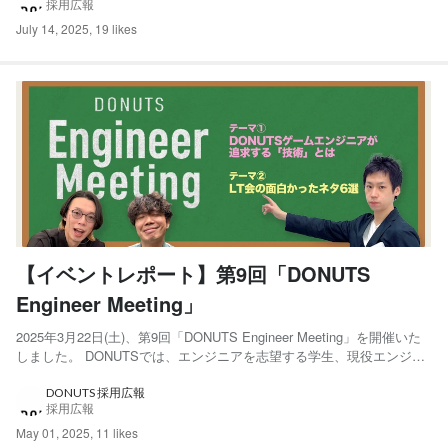
採用広報
子をレポートします。 2024度の研修レ...
July 14, 2025
,
19 likes
【イベントレポート】第9回「DONUTS
Engineer Meeting」
2025年3月22日(土)、第9回「DONUTS Engineer Meeting」を開催いた
しました。 DONUTSでは、エンジニアを志望する学生、現役エンジニ
アの方を対象としたイベント「DONUTS Engineer Meeting」を定期的
に開催しています。 様々なWebサービスやゲームを自社プロダクトと
DONUTS 採用広報
採用広報
し...
May 01, 2025
,
11 likes