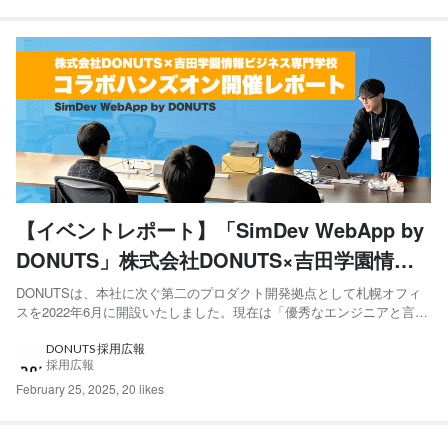
【イベントレポート】「SimDev WebApp by
DONUTS」株式会社DONUTS×吉田学園情報
ビジネス専門学校コラボハンズオン開催レポ
DONUTSは、本社に次ぐ第二のプロダクト開発拠点として札幌オフィ
スを2022年6月に開設いたしました。現在は「優秀なエンジニアと言え
ート
ば北海道」と称される環境を作るべく、新卒・中途採用に注力してい
ます。 今回は地域活性化・地方創生の活動の一環として、2025年1月
DONUTS 採用広報
採用広報
25日(土)〜26日(日)の2日間にわたって、吉田...
February 25, 2025
,
20 likes