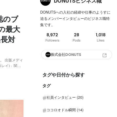
DONUTSビジネス職
DONUTSへの入社の経緯や仕事のようすに
雑誌のブ
迫るメンバーインタビューのビジネス職特
集です。
の最大
8,972
28
1,018
集長対
Followers
Posts
Likes
株式会社DONUTS
た。 出版メディ
(レイ)」関連
 さらにアソビ
タグや日付から探す
ンクリエイタ
タグ
社員インタビュー (20)
ココロオドル瞬間 (14)