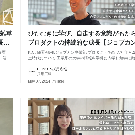
雑草
ひたむきに学び、自走する意識がもた
長イ
プロダクトの持続的な成長【ジョブカ
プロダクト企画担当インタビュー】
経歴
K.S. 部署/職種:ジョブカン事業部/プロダクト企画 入社年月:2
・岩
生時代について 工学系の大学の情報科学科に入学し勉学に励
いうこと
年生以降は自分のやりたいことや方向性を模索することに重
自分の実
た。 大学院を卒業するまでに、教育系ベンチャー企業・We
DONUTS 採用広報
採用広報
ップ企業・SaaS系ベ...
May 07, 2024
,
79 likes