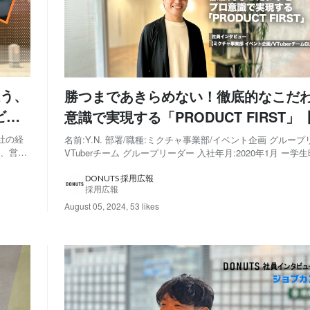
う、
勝つまであきらめない！徹底的なこだ
ビュ
意識で実現する「PRODUCT FIRST
事業部 イベント企画/VTuberチーム 
入社の経
名前:Y.N. 部署/職種:ミクチャ事業部/イベント企画 グルー
間、営業
VTuberチーム グループリーダー 入社年月:2020年1月 ー
ダーインタビュー】
当時の
大学では機械工学科で物理や熱力学を学んでいましたが、ガ
本法人に
での深夜アルバイトのかたわら、学費や生活費のために始め
DONUTS 採用広報
採用広報
の生活をしていまし...
August 05, 2024
,
53 likes