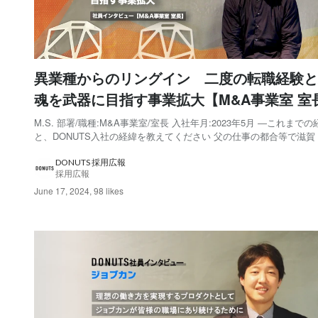
異業種からのリングイン 二度の転職経験と
魂を武器に目指す事業拡大【M&A事業室 室
ンタビュー】
M.S. 部署/職種:M&A事業室/室長 入社年月:2023年5月 ―これまでの
と、DONUTS入社の経緯を教えてください 父の仕事の都合等で滋賀
手・北海道で暮らし、高校から始めたラグビーを続けられる環境と
もあり、大学はラグビー強豪の早稲田大学に進学しました。しかし
DONUTS 採用広報
採用広報
力では全く歯が立たず、途...
June 17, 2024
,
98 likes