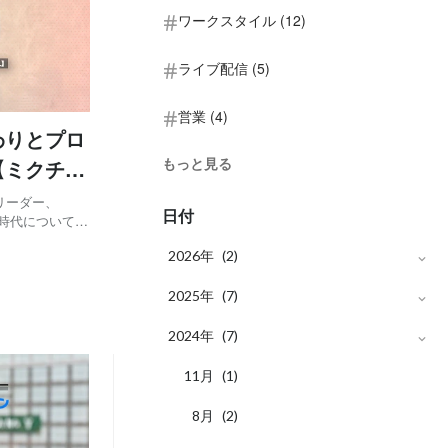
ワークスタイル (12)
ライブ配信 (5)
営業 (4)
わりとプロ
」【ミクチャ
もっと見る
グループリー
プリーダー、
日付
学生時代について
ソリンスタンド
2026年
(2)
たパチスロ中心
月
2025年
4
(1)
(7)
月
月
2024年
12
3
(1)
(1)
(7)
月
月
11
9
(1)
(1)
月
月
8
8
(1)
(2)