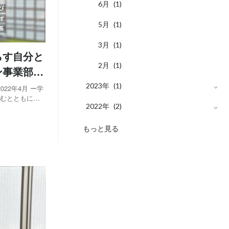
月
月
7
6
(1)
(1)
月
月
6
5
(1)
(1)
月
月
3
3
(1)
(1)
らす自分と
月
月
1
2
(1)
(1)
ン事業部
2023年
(1)
022年4月 ー学
むとともに、2
月
2022年
12
(1)
(2)
点を置きまし
b系スタートア
月
9
(1)
もっと見る
月
7
(1)