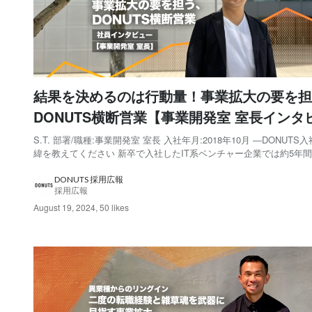
結果を決めるのは行動量！事業拡大の要を担
DONUTS横断営業【事業開発室 室長インタ
ー】
S.T. 部署/職種:事業開発室 室長 入社年月:2018年10月 ―DONUTS
緯を教えてください 新卒で入社したIT系ベンチャー企業では約5年
やアプリ開発のディレクションなどを担当していました。 その後、
上司の誘いでソーシャルギフトなどを展開する外資系企業の新規日
DONUTS 採用広報
採用広報
転職し、日本国内...
August 19, 2024
,
50 likes