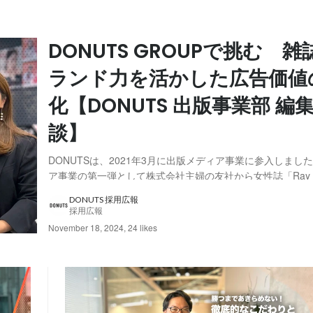
DONUTS GROUPで挑む 
ランド力を活かした広告価値
化【DONUTS 出版事業部 編
談】
DONUTSは、2021年3月に出版メディア事業に参入しまし
ア事業の第一弾として株式会社主婦の友社から女性誌「Ray 
事業を譲受、2021年4月号より同誌の発行を開始しました。
DONUTS 採用広報
システム株式会社との共同事業として、原宿発のファッショ
採用広報
ーズマガジン「Zipper ...
November 18, 2024
,
24 likes