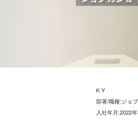
K.Y
部署/職種:ジョ
入社年月:2022年