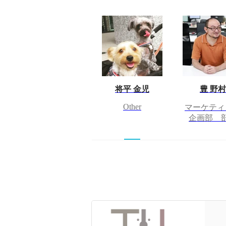
将平 金児
豊 野村
Other
マーケティ
企画部 
創