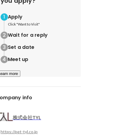
you apply?
Apply
Click "Want to Visit"
Wait for a reply
Set a date
Meet up
Learn more
ompany info
株式会社TYL
https://pet-tyl.co.jp