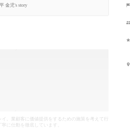
？
 金児's story
レイ。業
顧客に価値提供をするための施策を考えて行
丁寧に仕
動を徹底しています。