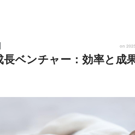
on
202
急成長ベンチャー：効率と成