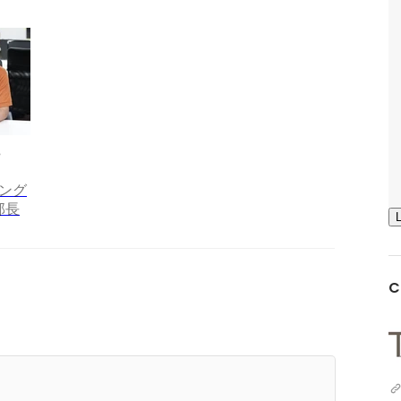
ング
部長
C
業5期目:TYLの歩んだヒストリーと目指す未来と