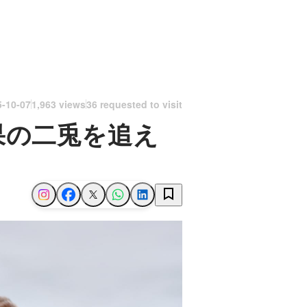
5-10-07
1,963 views
36 requested to visit
果の二兎を追え