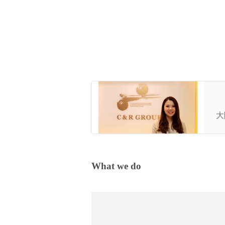
ベ
ド
大
What we do