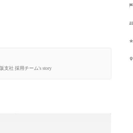
Show more
ストなマッチングをめざして ～クリーク･アン
･リバー社で活動するエージェントたち～
阪支社 採用チーム's story