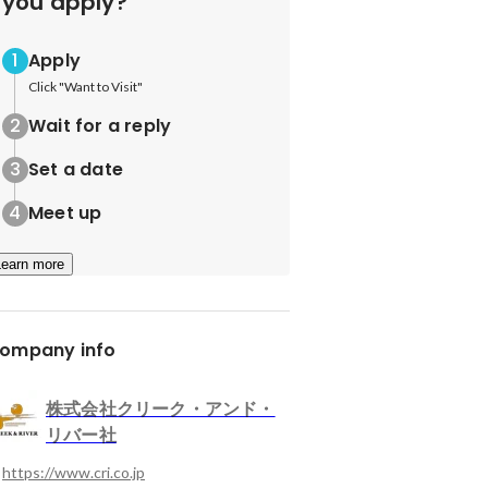
you apply?
Apply
Click "Want to Visit"
Wait for a reply
Set a date
Meet up
Learn more
ompany info
株式会社クリーク・アンド・
リバー社
https://www.cri.co.jp