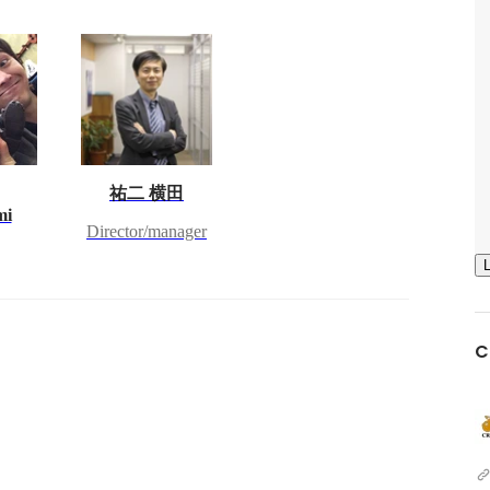
祐二 横田
mi
Director/manager
C