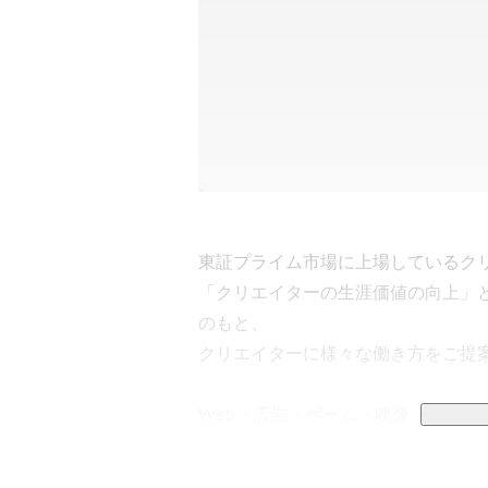
東証プライム市場に上場しているクリ
「クリエイターの生涯価値の向上」
のもと、

クリエイターに様々な働き方をご提案
Web・広告・ゲーム・映像・IT/
業を展開しています。

設立以来30年間に渡り、“クリエイタ