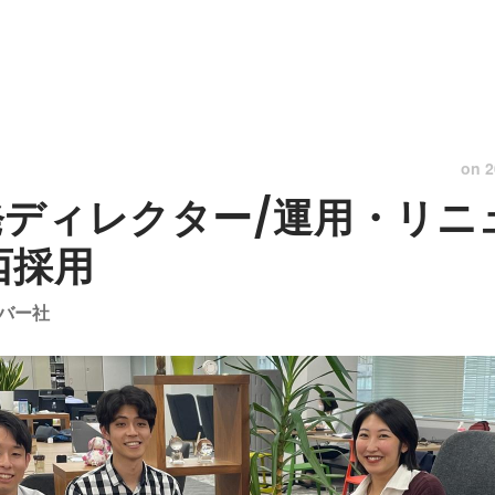
on
2
発ディレクター/運用・リニ
西採用
バー社