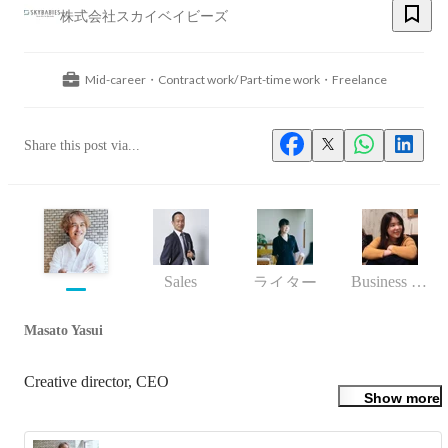
株式会社スカイベイビーズ
Mid-career・Contract work/ Part-time work・Freelance
Share this post via...
Sales
Business (Finance, HR etc.)
ライター
Masato Yasui
Creative director, CEO
Show more