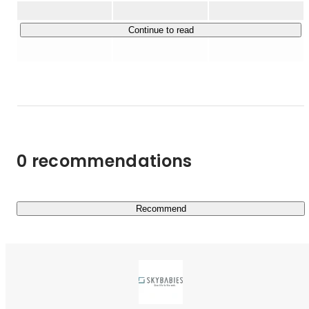
◆ブランディング・マーケティング

Continue to read
企業やプロダクトのブランディング、マーケティングのお
手伝いをしています。魅力を大切に引き出し、より効果的
な方法でのアプローチにつなげられるよう、家族やチーム
メイトのような距離感で伴走することを大切にしていま
す。

◆メディア運営・コンテンツ制作

0 recommendations
オウンドメディアや販促制作物、広報誌、社内報等のコン
テンツ制作を行います。「編集部支援サービス」も展開
し、オウンドメディア運用のサポートやノウハウの提供も
行なっています。

Recommend
◆くらしの提案

自分や家族を大切にし、緑や風を感じて、食べることに感
謝する。私たちは、そんなあたりまえを大切にしたいと考
えています。その思いのひとつとして、自分らしいくらし
を実現する人を応援するWebサイト『空と緑のくらし店