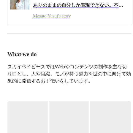
ありのままの自分しか表現できない。不器用なひとりが代表になるまで――代表インタビュー前編
Masato Yasui's story
What we do
スカイベイビーズではWebやコンテンツの制作を主な切
り口とし、人や組織、モノが持つ魅力を世の中に向けて効
果的に発信するお手伝いをしています。

〈主な事業内容〉

◆Web制作

コーポレートサイト、採用サイト、ECサイト等のWeb制
作を行なっています。過不足のないシンプルなデザインと
心地良いシステムで、誰もが見やすく、使いやすく、管理
しやすいページ制作を目指しています。
