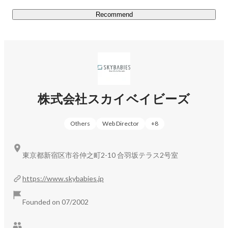
り効果的な方法でのアプローチにつなげられるよう、家族
やチームメイトのような距離感で、ともに原石をみがいて
Recommend
いきたいと考えています。

◆メディア運営・コンテンツ制作

オウンドメディアや販促制作物、広報誌、社内報等のコン
テンツ制作を行います。「編集部支援サービス」も展開
し、オウンドメディア運用のサポートやノウハウを提供も
株式会社スカイベイビーズ
行なっています。

Others
Web Director
+
8
https://www.skybabies.jp/service/
東京都新宿区市谷仲之町2-10 合羽坂テラス2号室
＜自社事業＞

◆ソラミドごはん

https://www.skybabies.jp
『ソラミドごはん』は、「今日もごはんがおいしいな」と
感じられるソラミド（＝空のように自由で緑のように生き
Founded on 07/2002
生きと、“自然体”なこと）な時間を提供しながら、「ごは
ん」の大切さについて探求・発信するウェブメディア兼オ