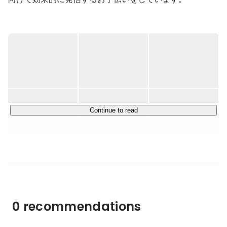
また、「自然体で、生きる。」を企業理念としており、所
属メンバーが自分らしく自然体で働き、生きていくことを
大切にし、周囲の人々、そして世の中へと自然体に生きる
人を増やしていくことを目指しています。

【主な事業内容】

＜クライアントワーク＞

◆Web制作

Continue to read
コーポレートサイト、採用サイト、ECサイトなどのWeb
制作を行います。目的、意志、思いのひとつひとつを丁寧
にすくい取り、すみずみへと散りばめるようなものづくり
を目指しています。

◆自然体ブランディング・マーケティング

企業やプロダクトのブランディングのお手伝いをします。
0 recommendations
現状の課題への対処から「何をすればいいのかわからな
い」という場合まで。自然体な魅力を大切に引き出し、よ