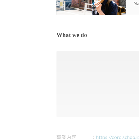
ョ
Na
え
What we do
事業内容　　　：
https://corp.schoo.j