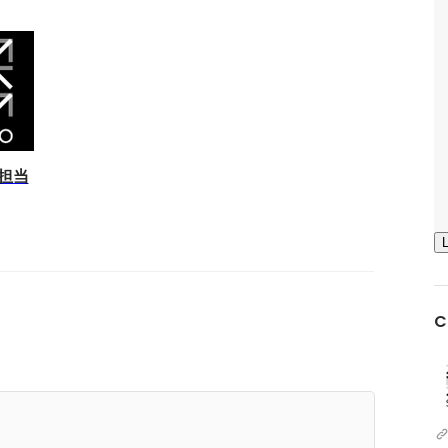
用担当
C
インターネット学習で人類を変革する」このビジ