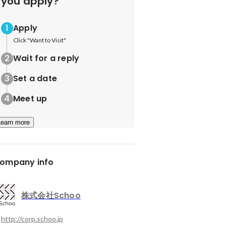
you apply?
Apply
Click "Want to Visit"
Wait for a reply
Set a date
Meet up
Learn more
ompany info
株式会社Schoo
http://corp.schoo.jp