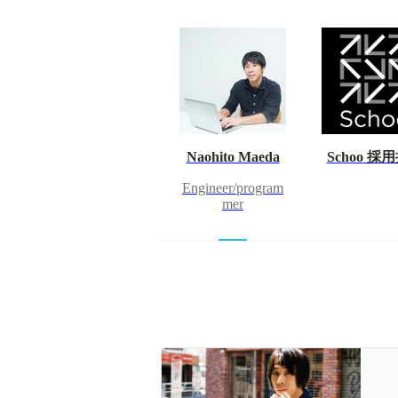
Naohito Maeda
Schoo 採
Engineer/program
mer
「