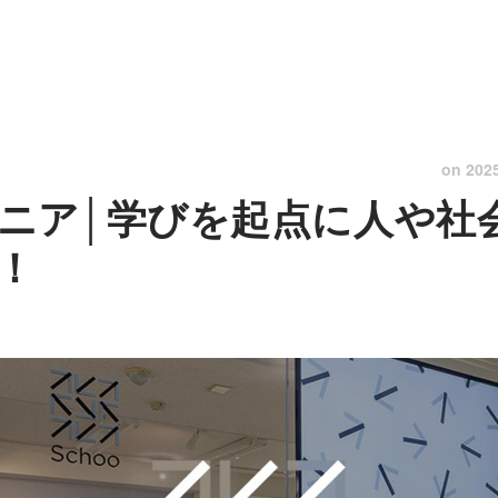
on
202
ニア│学びを起点に人や社
！