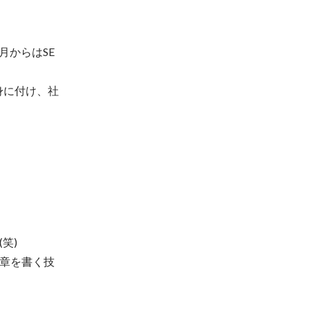
月からはSE
識を身に付け、社
)

章を書く技