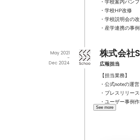
・学校案内パンフレット
・学校HP改修

・学校説明会の改
・産学連携の事例
株式会社S
May 2021
-
Dec 2024
広報担当
【担当業務】

・公式noteの運
・プレスリリース
・ユーザー事例作
See more