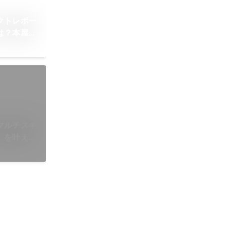
クトレポー
は？本屋を
の場」とし
o(スク
マルチスキ
」を叶えた
学びストー
クー)【公