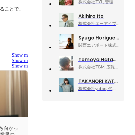
株式会社TYL, 管理本部 人事部
ることで、
Akihiro Ito
株式会社エーアイプロダクション, 代表取締役インタビュアー
Syugo Horiguchi
関西エアポート株式会社, HRBP
Show more
Tomoya Hatano
Show more
Show more
株式会社TBM, 広報・マーケティング部マネージャー
TAKANORI KATAISHI
株式会社yutori, 代表取締役社長
立ち向かっ
介護業界の未