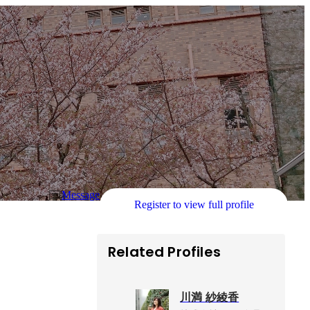
Message
Register to view full profile
Related Profiles
川満 紗綾香