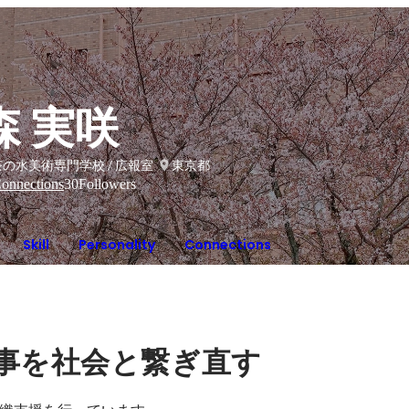
森 実咲
の水美術専門学校 / 広報室
東京都
onnections
30
Followers
Skill
Personality
Connections
事を社会と繋ぎ直す