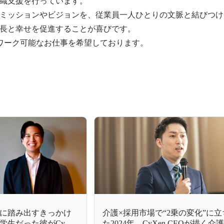
織支援を行っています。

ミッションやビジョンを、従業員一人ひとりの文脈と結びつけ
長と幸せを促進することが喜びです。

ワーク可能なお仕事を希望しております。
に踏み出すきっかけ
介護×採用市場で“2乗の変化”に
生だった彼がCyXen
た2024年。CyXen CEOが描く