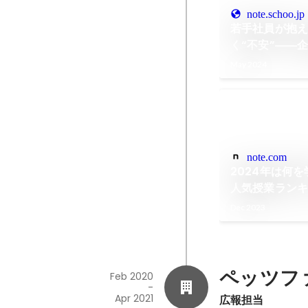
note.schoo.jp
若手社員が抱え
く“不安”――
合うべきか？｜
May 2024
ー)【公式】
note.com
2024年は何を
人気授業ラン
｜株式会社Sch
Dec 2023
ペッツフ
Feb 2020
-
Apr 2021
広報担当