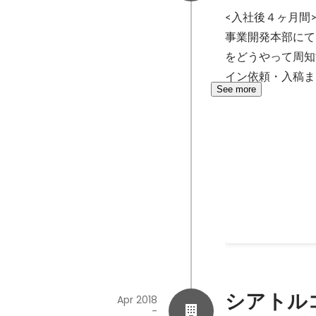
<入社後４ヶ月間>
事業開発本部にて
をどうやって周知
イン依頼・入稿ま
See more
社長賞
Dec 2020
シアトル
Apr 2018
-