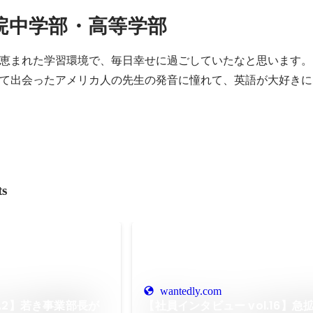
院中学部・高等学部
恵まれた学習環境で、毎日幸せに過ごしていたなと思います。

て出会ったアメリカ人の先生の発音に憧れて、英語が大好きに
ts
wantedly.com
l.2】若き事業部長が
【社員インタビュー vol.16】急