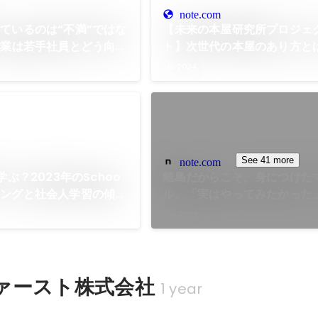
note.com
ているのは“不満”ではな
【未来の本屋研究所プロジェ
企業は若手社員とどう向き
ト】次世代の本屋のあり方と
株式会社Schoo(スク
「まちの人々の新しい繋がり
Jan 2024
て再発明する｜株式会社Scho
ー)【公式】
See 41 more
note.com
学ぶ？2023年のSchoo
離島だからこそ、身につけた
キングと社会人学習の傾向
ル。「実はやってみたかった
oo(スクー)【公式】
学びの力【Schoo受講生の
Oct 2023
リー】｜株式会社Schoo(ス
式】
ァースト株式会社
1 year