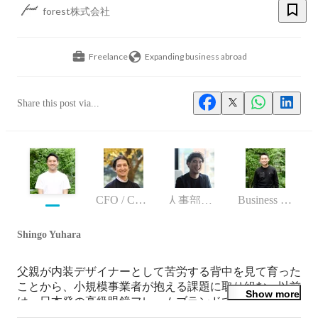
forest株式会社
Freelance
Expanding business abroad
Share this post via...
CFO / Co-Founder
Business (Finance, HR etc.)
人事部人事部長
Shingo Yuhara
父親が内装デザイナーとして苦労する背中を見て育った
ことから、小規模事業者が抱える課題に取り組む。以前
Show more
は、日本発の高級眼鏡フレームブランドである株式会社
フォーナインズの役員、日本の光学技術を活かした半導