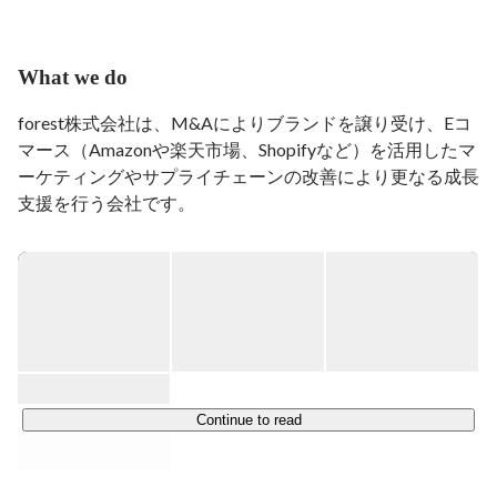
体部品メーカーである株式会社モリテックスの役員(親
会社)などを歴任。Eコマースが持つ高い可能性を感じ、
forest株式会社を起業。持続性が高く良質な日本の商品
What we do
をforestにて譲り受け、各領域のエキスパートが力を合
わせて更なる成長を実現します。
forest株式会社は、M&Aによりブランドを譲り受け、Eコ
マース（Amazonや楽天市場、Shopifyなど）を活用したマ
ーケティングやサプライチェーンの改善により更なる成長
支援を行う会社です。

日本企画の消費財や伝統工芸品にこだわり承継を進めてお
り、今後数年で50~100ブランドのM&Aを進める予定で
す。

優れた品質と機能を持ち、ユーザーに長く使ってもらえる
日本発の世界ブランドを世に送り出していきます。

弊社のビジョンや事業成長力は国内外からの投資家からも
Continue to read
高く評価頂いており、2023年シリーズAを完了し累計調達
額が38億円となりました。
