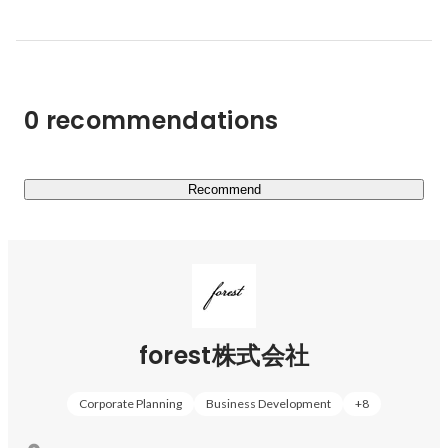
2025年6月にはシリーズBラウンドを行い、 累計総額70億
円規模の資金調達を実施済み です。

これにより、越境EC基盤、物流拠点、テクノロジー活
用、人材への投資を加速させ、さらに高い成長角度で事業
0 recommendations
を拡大する計画です。

2030年には売上数百億～千億円の日本を代表するEC・小
売企業グループとなることで、日本の課題であるモノづく
Recommend
り産業の活性化を実現します。
forest株式会社
Corporate Planning
Business Development
+
8