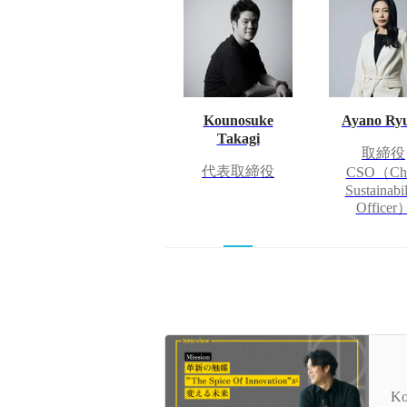
Kounosuke
Ayano Ry
Takagi
取締役
代表取締役
CSO（Chi
Sustainabil
Officer
ミ
が
Ko