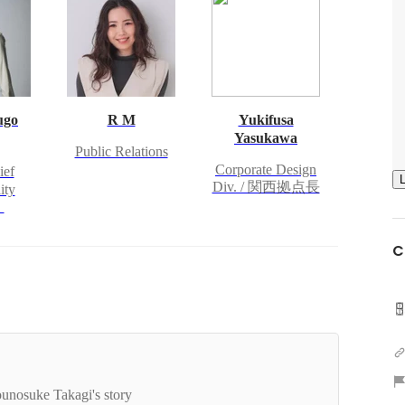
ugo
R M
Yukifusa
Yasukawa
Public Relations
Corporate Design
ef
Div. / 関西拠点長
ity
）
C
ッション「革新の触媒 ”The Spice Of Innovation”」
変える未来
unosuke Takagi's story