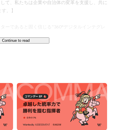
として、私たちは企業や自治体の変革を支援し、共に
す。】

ターであると固く信じる"360°デジタルインテグレ
Continue to read
革における“触媒（スパイス）”となり世界に驚きと
ることが使命だと考えています。世界がより良い方向
エージェンシーです。

、マーケティングなどの技術・メソッドを用いて、モ
再定義し、クライアント企業のデジタルトランスフォ
。

Priority5"
