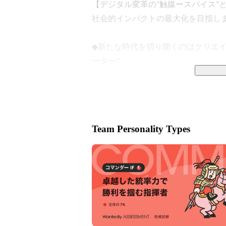
【デジタル変革の”触媒ースパイス”
社会的インパクトの最大化を目指しま
◆新たな時代を切り開くのはクリエイ
ーター"

---------------------------------------

私達はあらゆる社会課題のデジタル変
感動を与えるプロダクトを作り続け
に向かうよう、変化を加速させるDX
Team Personality Types
最新テクノロジー、UIUX、アート
ノゴトを素早く、美しく、本質的に
ーメーション（DX）を支援しています
◆優先的に取り組む領域 — 独自の経営指標 "
---------------------------------------

 企業が持続可能な成長を遂げるためには、社会的な課題に真正面から向き合い、価値を