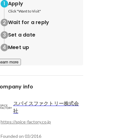
Apply
Click "Want to Visit"
Wait for a reply
Set a date
Meet up
Learn more
ompany info
スパイスファクトリー株式会
社
https://spice-factory.co.jp
Founded on 03/2016