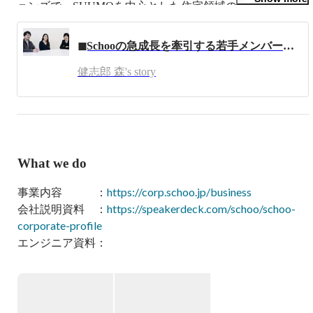
ョンズで、SUUMOを中心とした住宅領域の広告企画制作
に従事。

2011年10月、自身24歳時に株式会社Schoo（スクー）を設
◼︎Schooの急成長を牽引する若手メンバーが語る、Vision・Missionとの出会いと、今、ココで働く意義 -前編-
立し代表取締役に就任（現職）。
健志郎 森's story
What we do
事業内容　　　：
https://corp.schoo.jp/business
会社説明資料　：
https://speakerdeck.com/schoo/schoo-
corporate-profile
エンジニア資料：
https://speakerdeck.com/schoo/missionwo-
purodakutotodong-kifang-de-ti-xian-suruzu-zhi-enziniacai-
yong-zi-liao