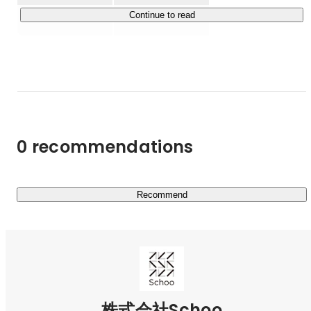
■私たちについて

Continue to read
「世の中から卒業をなくす」をミッションに、誰もが学び
続けられる社会をつくることに取り組んでいる上場スター
トアップです。学びの成功体験を持たない方にも寄り添い
ながら、学びの機会を広げることで、次の世代により良い
未来を残していきたいと考えています。そして、一人ひと
りが誰かを想い、社会をより良くするために行動する「あ
たたかい革命」が起こり続ける社会を残すため、私たちは
0 recommendations
挑戦を続けています。

■4つの事業について

①法人事業「Schoo for Business」

Recommend
社会のグローバル化・テクノロジーの進化など、企業を取
り巻く環境の変化に伴い、社員の業務内容や求められるス
キルも非連続的に変化しています。

予測のつかない時代の中で企業の競争力を維持するために
は、社員一人一人が学びを日常に取り入れ、知識やスキル
を常にアップデートする、いわば「学び続ける組織」にな
株式会社Schoo