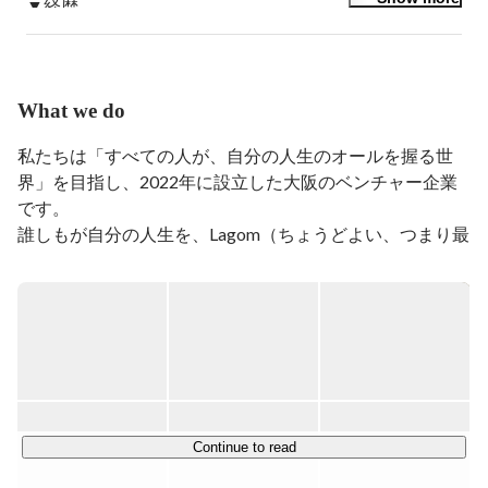
▼経歴

学生時代に起業し、ToC向けにファイナンシャルプラン
ニング事業などを展開。

大学卒業後、株式会社ネオキャリアにて採用コンサルタ
ントとして企業の採用支援などを経験した後に、M＆A
What we do
した子会社のUnistyle株式会社に出向し、営業責任者と
して営業組織の立ち上げ、営業戦略の立案、事業推進、
私たちは「すべての人が、自分の人生のオールを握る世
Biz側の採用や人事なども管掌し事業の成長を牽引。

界」を目指し、2022年に設立した大阪のベンチャー企業
その後、株式会社irodasにて取締役COOとして経営戦
です。

略、事業推進、PM、採用人事など多岐にわたり管掌。

誰しもが自分の人生を、Lagom（ちょうどよい、つまり最
株式会社プレイドに所属しSaaSのCX Platform KARTEの
運営や導入支援などSales Developmentからsales業務など
適）なliv（人生=生き方、働き方）だと誇る助けとなるた
に従事。

めに、新たなきっかけを提供し続けられる企業を目指して
現在は株式会社Lagomlivを設立し複数の事業を展開中。
まいります。

◆展開しているサービス

￣￣￣￣￣￣￣￣￣￣

PERSONAL(個人) / ORGANISATION(組織) / SPACE(場所) 
の3つの観点から事業を展開しており、現在はキャリア支
Continue to read
援事業 / DX化支援事業 / ライフスタイル事業などを行って