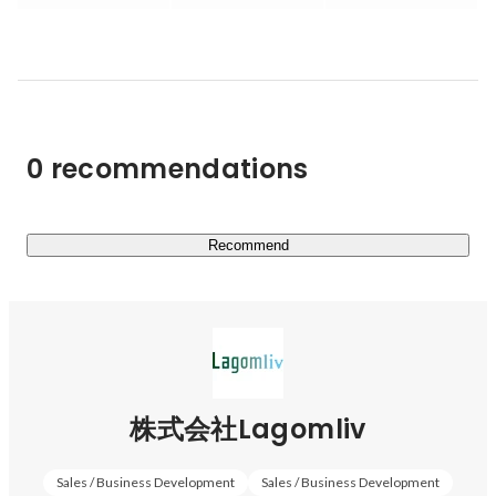
おります。

その中で、現在のメイン事業は「Lagomliv.career」。

「20代から30代のキャリア」を支援する転職支援事業に
なります。

0 recommendations
□Lagomliv.careerとは

最適な人生を選び取るための過程にあるキャリアや転職の
支援を行います。

その中で特にキャリアの土台となる20代から30代のキャ
Recommend
リアと転職の支援に特化しております。今後のキャリアに
不安や悩みをもったり、次のキャリアステップをどうする
べきか考えたりすると思います。

そんな時に自分と似たような経歴を先に歩んだ人にキャリ
アや転職の相談をすることができることによって、今まで
になかった新しい選択やきっかけを提供できると思ってい
株式会社Lagomliv
ます。

実際に経験した人から話を聞いたり、その人に相談するに
Sales / Business Development
Sales / Business Development
越したことはない。
