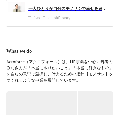
大義を成すべく、24時間365日、共に熱狂できる仲間を探
一人ひとりが自分のモノサシで幸せを追求できる社会をつくる。【Acroforce代表取締役CEO 高橋飛翔】
しています。
Tsubasa Takahashi's story
What we do
Acroforce（アクロフォース）は、HR事業を中心に若者の
みなさんが「本当にやりたいこと」「本当に好きなもの」
を自らの意思で選択し、叶えるための指針【モノサシ】を
つくれるような事業を展開しています。

【現在の主な事業】

◆Growth Stage

ベンチャー企業・成長企業に特化した新卒マッチング支援
を行っています。
