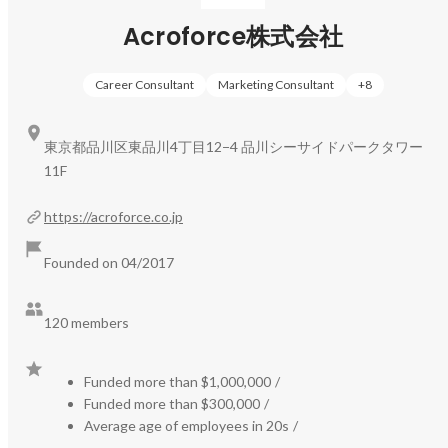
Acroforce株式会社
◆ZEROWORKS

働いたことがないまま就活を迎える学生は、「企業をどう
Career Consultant
Marketing Consultant
+
8
選べばいいのかわからない…」と迷うことが少なくありま
せん。実際に、新社会人の3人に1人が3年以内に離職して
しまうほど、ミスマッチは深刻な問題になっています。

東京都品川区東品川4丁目12−4 品川シーサイドパークタワー
11F
ZEROWORKSは、この課題に対して学生に“ゼロキャリ
ア”を提供するサービスです。

https://acroforce.co.jp
社会人としてのファーストキャリアの前に、学生が実務を
経験しながら“自分を知る期間”をつくることで、学びと報
Founded on 04/2017
酬を得ながらキャリアの土台を築ける仕組みです。

120 members
学生は働く中で、

「社会はどう動いているのか」

「自分にはどんな適性があるのか」

Funded more than $1,000,000
/
をリアルに理解でき、就活ではより“納得した選択”ができ
Funded more than $300,000
/
るようになります。

Average age of employees in 20s
/