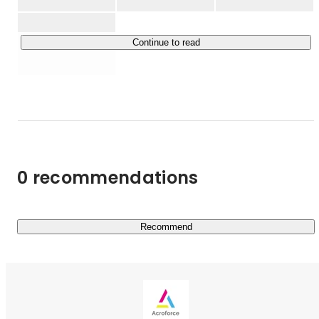
RAとして企業の開拓や関係づくり、CAとして学生の面
談・企業紹介などを行いながら、企業の採用成功と学生の
ファーストキャリア形成を一貫してサポートするサービス
Continue to read
です。

大手の新卒サービスでは出会いづらい、

「成長環境で挑戦したい学生」と

「優秀な若手を採用したい企業」

をつなぐことに強みがあり、これまで多くの成長企業様の
採用を支援してきました。

0 recommendations
企業には“欲しい学生に出会える状態”を、

学生には“自分に合った成長環境に出会える状態”をつく
る。

Recommend
そんな、弊社の最初の立ち上げサービスとしてスタート
し、今も成長を続けている新卒マッチング事業です。

https://growthstage.jp/