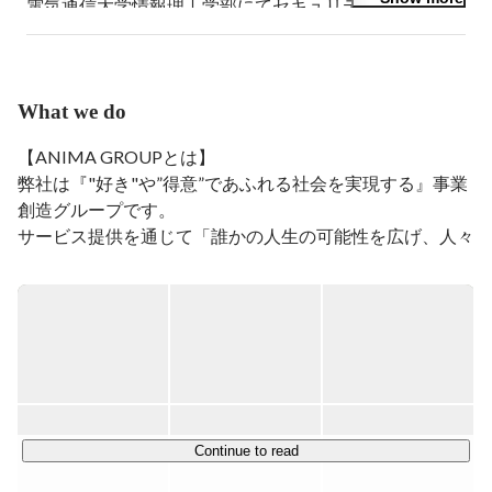
電気通信大学情報理工学部にてセキュリティ (個人認証) 
を研究。

卒業後はKLab株式会社にて大規模モバイルオンライン
ゲームの運用・クライアント開発に従事。

2017年より株式会社メルカリに入社、子会社のソウゾウ
What we do
やメルペイに出向しGoによるバックエンド開発を経
験。

【ANIMA GROUPとは】

2020年にSpectra株式会社に参画し、いくつかの事業・プ
弊社は『"好き"や”得意”であふれる社会を実現する』事業
ロダクトにおいてRuby on RailsやGoでのバックエンド開
創造グループです。

発とTypeScript&Reactでのフロントエンド開発に携わ
サービス提供を通じて「誰かの人生の可能性を広げ、人々
る。

2022年に事業譲渡を経て株式会社ANIMA GROUPに参
が"好き"や"得意"を最大限発揮できる社会」をつくってい
画し、ゲームトレード事業部にてエンジニアリングマネ
くことを目指し、領域問わず挑戦しています。

ージャを担当している。
2016年の創業から常に挑戦を続けることで、高い成長率
と増収増益を達成してきました。創業から日は浅いもの
の、既に一般的な上場企業（グロース市場）の売上・利益
水準となっています。

Continue to read
今後も誰かの「制約」を取り払うため、真摯に取り組み続