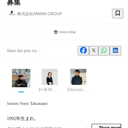
募集
株式会社ANIMA GROUP
Internship
Share this post via...
Director/manager
社長室 Culture Design & Experience 責任者
Satoru Storz Takanami
1992年生まれ。

Show more