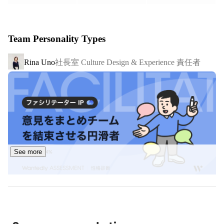
けることで三方よしの成長を目指していきます。

Team Personality Types
【グループ紹介】

■ ゲームデータのマーケットプレイス企業

社長室 Culture Design & Experience 責任者
Rina Uno
私たちは『ゲームにかけた時間や努力が資産となる常識を
つくる』ため、ゲームに関わるすべての人が「自分の努力
した時間」をお金に変えたり、「自分自身の得意で生活す
る」ことができるようにしたいと考えております。

そのため「アカウントやアイテムの売買」だけでなく、
「ゲームプレイの代行」を募集・依頼できる機能なども提
供しています。また、登録者数は100万人を大きく超えて
See more
おり、同領域の中でも後発ながら急成長しているサービス
となっています。

2020年代に入り「デジタル所有権の成立可能性」「ブロ
ックチェーンゲーム誕生と新たなガイドラインの制定」な
どの動きがあり、今まさに「ゲーム業界は変革期を迎えて