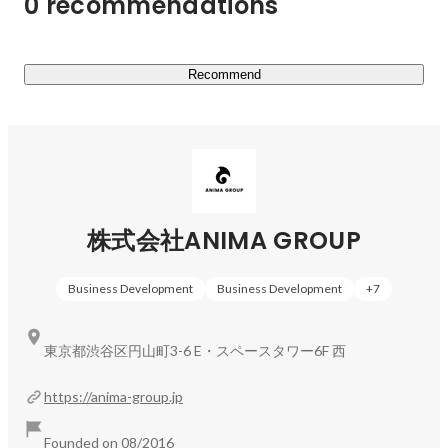
0 recommendations
いる」と言えます。

「ゲームを楽しみ続けられるライフスタイル」を私たちと
Recommend
ともに創りませんか？

■ 新規サービス開発企業

2022年のグループ化以降『"好き"や”得意”であふれる社会
を実現する』ために様々な新規事業に取り組んでいます。
そして、多くの新規事業を立ち上げていくにあたって私た
株式会社ANIMA GROUP
ちが大切にしている軸があります。

Business Development
Business Development
+
7
① 事業責任者にとっての『"好き"や”得意”』と向きあえる

② 安心して、大きく挑戦できる環境を用意する

③ 成功した際には、大きなリターンを受け取れる

東京都渋谷区円山町3-6 E・スペースタワー6F 西
https://anima-group.jp
これらを大切にした上で、「挑戦したい」と考えている人
が「前向きな気持ち」で取り組めるようサポートしていま
Founded on 08/2016
す。
