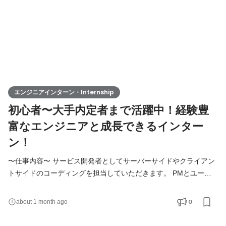
エンジニアインターン・Internship
初心者〜大手内定者まで活躍中！経験豊
富なエンジニアと成長できるインター
ン！
〜仕事内容〜 サービス開発者としてサーバーサイドやクライアン
トサイドのコーディングを担当していただきます。 PMとユーザ
ー体験や仕様の調整などをしながら、エンジニアの社員の元で設
計部分から実装まで幅広く担当していただく予定です。 ■ 入社し
0
about 1 month ago
てまずお任せしたいこと ・設計・アーキテクチャ構築 ・コーディ
ング ・相互レビュー・テストコードやCI運用 ・スケールハンドリ