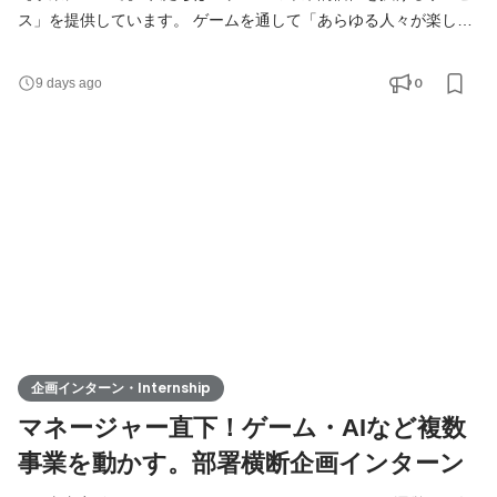
ス」を提供しています。 ゲームを通して「あらゆる人々が楽し
み、つながり、学び、成長し、精神的に豊かになる社会」を実現
に挑戦します。 【募集背景】 私たちは「ユーザーファースト」で
0
9 days ago
あることを大切にしています。これまでプロダクトの要件定義は
事業責任者が兼務していましたが、チームの挑戦数が増加した現
在では、価値を提供する速度と品質が理想の状態でなく
企画インターン・Internship
マネージャー直下！ゲーム・AIなど複数
事業を動かす。部署横断企画インターン