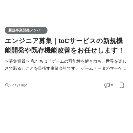
新規事業開発メンバー
エンジニア募集｜toCサービスの新規機
能開発や既存機能改善をお任せします！
〜募集背景〜 私たちは『ゲームの可能性を解き放ち、世界を楽し
さで彩る』ことを目指す事業会社です。 ゲームデータのマーケッ
トプレイスでは、これまでなかなか価値として認識されづらかっ
た「ゲームを頑張ること」の価値を、それを必要としている人に
0
9 days ago
届ける。そんなプラットフォームを運営しています。 現在、新た
なプロダクトと機能の開発を同時に進めており、より早く、より
多くのユーザーへ価値を届けられる開発体制をさらに