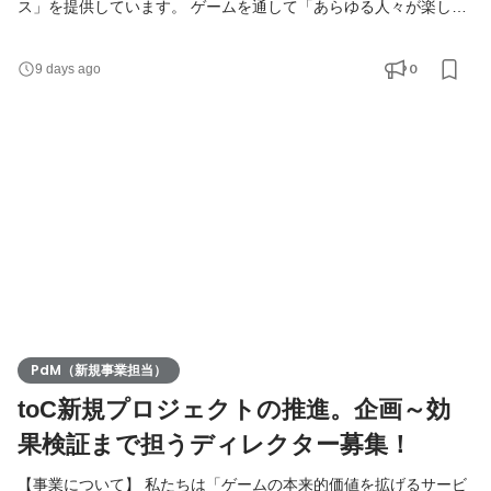
ス」を提供しています。 ゲームを通して「あらゆる人々が楽し
み、つながり、学び、成長し、精神的に豊かになる社会」を実現
に挑戦します。 【募集背景】 私たちは「ユーザーファースト」で
0
9 days ago
あることを大切にしています。これまでプロダクトの要件定義は
事業責任者が兼務していましたが、チームの挑戦数が増加した現
在では、価値を提供する速度と品質が理想の状態でなく
PdM（新規事業担当）
toC新規プロジェクトの推進。企画～効
果検証まで担うディレクター募集！
【事業について】 私たちは「ゲームの本来的価値を拡げるサービ