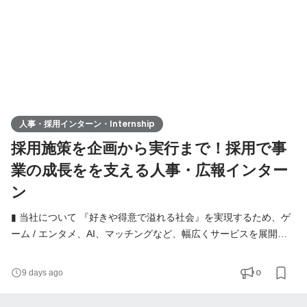
人事・採用インターン・Internship
採用施策を企画から実行まで！採用で事
業の成長をを支える人事・広報インター
ン
▮ 当社について 『好きや得意で溢れる社会』を実現するため、ゲ
ーム / エンタメ、AI、マッチングなど、幅広くサービスを展開し
ています。 【事業内容】 - ゲームデータのフリマサイト - ゲーマ
ーマッチングサービス - AI開発サービス - 建機レンタルマッチン
0
9 days ago
グサービス - グループ会社管理 ▮ 仕事内容 今回のインターンで
は、ANIMA GROUPの人事・広報領域の業務をお任せします。 採