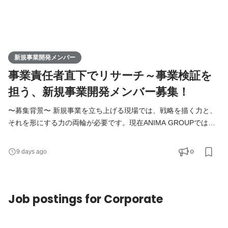
新規事業開発メンバー
事業責任者直下でリサーチ～事業検証を
担う、新規事業開発メンバー募集！
〜募集背景〜 新規事業を立ち上げる現場では、戦略を描く力と、
それを形にする力の両輪が必要です。現在ANIMA GROUPでは、
戦略を担う事業責任者が揃いつつある一方、共に事業を形にして
いく仲間がまだ足りていません。 本ポジションでは、事業責任者
0
9 days ago
の描く戦略をもとに、市場やユーザーと向き合いながら事業の検
証を進め、「"好き"や"得意"であふれる社会を実現する」というパ
ーパスを一緒に形にしていく仲間を募集します。 〜仕事内容
Job postings for Corporate