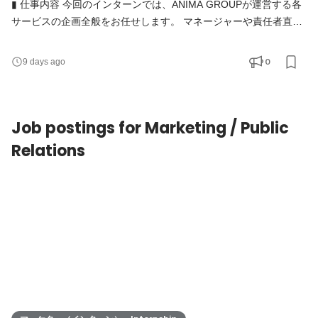
▮ 仕事内容 今回のインターンでは、ANIMA GROUPが運営する各
サービスの企画全般をお任せします。 マネージャーや責任者直下
で多くの企画を立案 / 実行し、 事業成長に繋がるアイデアを形に
していただきたいです。 【具体的な業務内容】 ・従業員の働き方
0
9 days ago
を良くする人事企画 ・会社への帰属意識を強化させるイベント企
画 ・各サービスの登録ユーザーを増やすマーケティング企画 ・採
用広報のインタビュー企画 ・運用改善などの仕組み化
Job postings for Marketing / Public
Relations