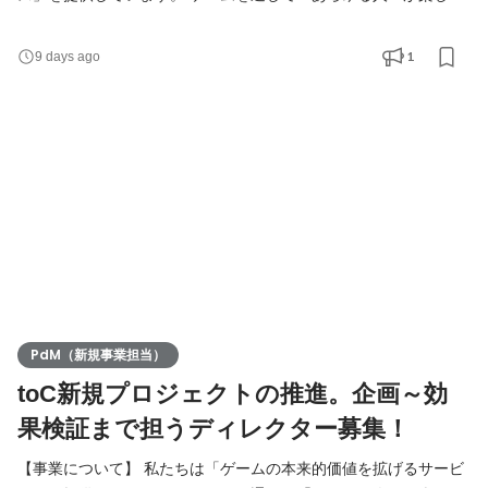
み、つながり、学び、成長し、精神的に豊かになる社会」を実現
に挑戦します。 【募集背景】 現在2つの新規プロダクトの開発を
1
9 days ago
進めており、2026年8月までのローンチを予定しており、両プロ
ダクトのプロモーション/集客を中心としたグロース施策を牽引い
ただくマーケターを募集します。マーケティングを起点に、
PdM（新規事業担当）
toC新規プロジェクトの推進。企画～効
果検証まで担うディレクター募集！
【事業について】 私たちは「ゲームの本来的価値を拡げるサービ