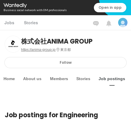
Open in app
Business social network with 0M professionals
Jobs
Stories
株式会社ANIMA GROUP
https://anima-group.jp
東京都
Follow
Home
About us
Members
Stories
Job postings
Job postings for Engineering