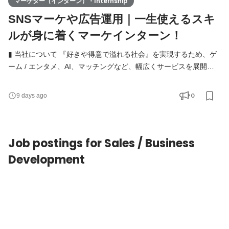
マーケター（インターン）・Internship
SNSマーケや広告運用｜一生使えるスキ
ルが身に着くマーケインターン！
▮ 当社について 『好きや得意で溢れる社会』を実現するため、ゲ
ーム / エンタメ、AI、マッチングなど、幅広くサービスを展開し
ています。 【事業内容】 ・ゲームデータのフリマサイト ・ゲー
マーマッチングサービス ・AI開発サービス ・建機レンタルマッチ
0
9 days ago
ングサービス ・グループ会社管理 ▮ 仕事内容 今回のインターンで
は、ANIMA GROUPの運営する各サービスの企画全般をお任せし
ます。 マネージャーや責任者直下で多くの企画を立案 / 実
Job postings for Sales / Business
Development