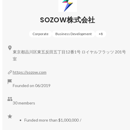
■2008年〜

リクルートにてB2B新規事業開発やリクルートマネジメン
トソリューションズへ出向し、人事・組織開発コンサルテ
上記の自社事業に加え、自治体・教育機関との「共創」を
SOZOW株式会社
ィングへ従事。新規事業では、1年で売上2億円の事業へ。

通じて、より多くの子どもたちへ好奇心を解き放つ教育プ
ログラムを提供しています。
■2003年〜

Corporate
Business Development
+
8
戦略コンサルティングファーム入社。2007年にはマネージ
ャーへ。大企業からベンチャーまで様々な企業の事業計画
策定や新規事業立上げ支援、事業再建、M&A戦略立案、
東京都品川区東五反田五丁目12番1号 ロイヤルフラッツ 201号
ビジネスDDなどを行い成果を出す。

室
■1999年〜

慶應義塾大学商学部
https://sozow.com
Founded on 06/2019
30 members
Funded more than $1,000,000
/