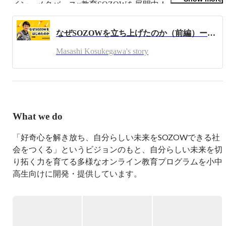
イン・メタバース×教育SOZOWを展開中！ 

私たちの創っている教育生態系は、教育のこれまでの常識
と大幅に異なります！ 

なぜSOZOWを立ち上げたのか（前編）ー「SOZOW」を通じて、子どもの「好奇心」の大切さを伝えたいー
ぜひ、未来を一緒につくりませんか？

Masashi Kosukegawa's story
【2022年】日本のスタートアップイベント最高峰のICCグ
ランプリで優勝しました。新時代の教育エコシステムを創
ってます！

[優勝ピッチ動画(7分)] ICC2022 カタパルトグランプリ優勝

https://www.youtube.com/watch?v=cO8tUJyirY8

[記事] ICC京都2022　カタパルトグランプリ優勝

What we do
https://industry-co-creation.com/news/82449

＜Pivot＞

「好奇心を解き放ち、自分らしい未来をSOZOWできる社
【親より稼げる子の育て方】メタバースで子どもは伸びる
会をつくる」というビジョンのもと、自分らしい未来を切
のか？／Web3時代の学び

り拓く力を育てる多様なオンライン教育プログラムを小中
https://youtu.be/pPEV_Wk6WTw

高生向けに開発・提供しています。

＜シリーズA資金調達＞

https://prtimes.jp/main/html/rd/p/000000077.000048584.html

◆プログラムの特徴は？

「好奇心をかきたてる問い」と「誰もが主人公だと思える
【受賞歴】

関わり」です。

・2021年東洋経済「すごいベンチャー100」選出
