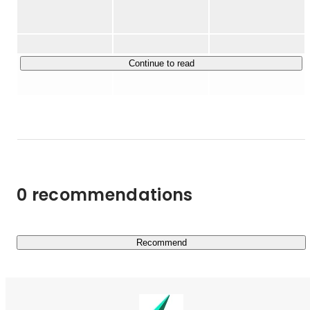
思わず考えてしまったり、思わず行動したくなるような問
・日本の未来を変えるESGスタートアップス92社に選出

い。

【サイト】https://sozow.com/

自分だけでなく周囲の誰しもがそれぞれの人生の主人公だ
と感じさせる関わり。

Continue to read
■2015年4月〜

この2つの独自性をエンターテイメントとテクノロジーの
子どもの不登校問題をきっかけに、LITALICOへ入社。執
力で磨き込み、「アイディアを形にしたり人に伝える機会
行役員就任。

（SOZO活動）」と、「アッと驚く新たな発見・学び・気
ITものづくり教育LITALICOワンダー事業部長、HR部長を
歴任。 LITALICOワンダー事業は、新規事業で7名から2年
づきの瞬間（WOW体験）」の質を高めていくことで、
で100名を超える組織、かつ売上10倍以上へ拡大させた実
「好奇心を解き放ち、自分らしい未来をSOZOWできる」
績を持つ。

ようにサポートをおこないます。

2020年プログラミング教育必修化に向けた委員(総務省)も
拝命

0 recommendations
◆具体的な事業は？

長男は世界最年少でロボコン世界大会入賞、孫正義育英財
子どもの好奇心を解き放つエデュテイメント事業

団3期生。

 ・ボーダレスフリースクール「SOZOWスクール小中等
■2011年11月〜

部」（
https://sozow-school.com/
）

Recommend
グリーへ入社し、事業企画シニアマネージャーや複数プロ
 ・通信制高校サポート校「SOZOWスクール高等部」
ダクト責任者として事業を推進。月間売上7億円の事業責
（
https://sozow-highschool.com/
）

任者へ。

 ・デジタル×非認知スキルの習いごと「SOZOWパーク」
（
https://sozow-park.com
）
