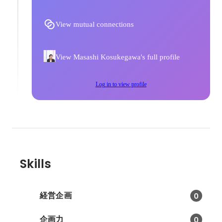
View mutual connections
View Masashi Kosukegawa's full profile
Log in to view profile
Skills
経営企画
0
企画力
0