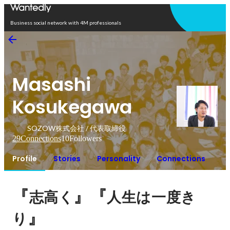
Open in app
Business social network with 4M professionals
Masashi
Kosukegawa
SOZOW株式会社 / 代表取締役
29
Connections
10
Followers
Profile
Stories
Personality
Connections
『
』『
志高く
人生は一度き
』
り