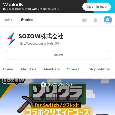
Open in app
Business social network with 0M professionals
Stories
Jobs
SOZOW株式会社
https://sozow.com
神奈川県
Follow
Home
About us
Members
Stories
Job postings
SOZOW株式会社