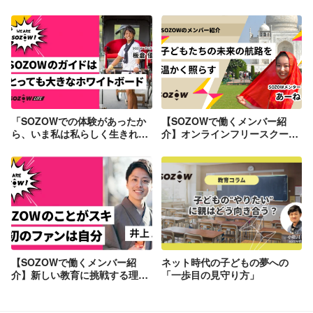
「SOZOWでの体験があったか
【SOZOWで働くメンバー紹
ら、いま私は私らしく生きれて
介】オンラインフリースクール
ます！」っていう子を一人でも
_SOZOW SCHOOL「メンタ
増やしたい。
ー」
【SOZOWで働くメンバー紹
ネット時代の子どもの夢への
介】新しい教育に挑戦する理由
「一歩目の見守り方」
は？オンラインフリースクール
SOZOW事業リーダー