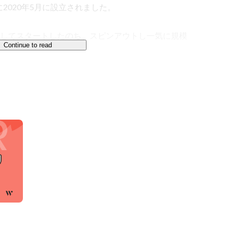
020年5月に設立されました。

としてスタートしたのち、スピンアウトし一気に規模
Continue to read
r/trustart/
効率を解消するべく、従来の商習慣に縛られないサービ
されていなかった多種多様な不動産情報をテクノロジ
たなマーケティングソリューションを提供していま