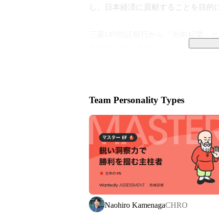
し、日本経済に貢献することを目的に2
三菱UFJ信託銀行から「出向起業」
を拡大しています。

https://co-hr-innovation.jp/entrepreneu
Team Personality Types
＊

TRUSTARTは、不動産業界の非
スを展開しています。

https://www.trustart.co.jp/data/
これまで不動産業界の中でしか活用
ーを使い大量に収集することで、新
Naohiro Kamenaga
CHRO
す。
