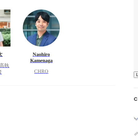
太
Naohiro
Kamenaga
高執
CHRO
者
C