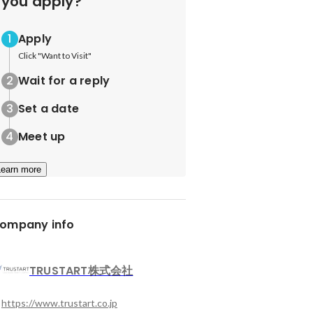
you apply?
Apply
Click "Want to Visit"
Wait for a reply
Set a date
Meet up
Learn more
ompany info
TRUSTART株式会社
https://www.trustart.co.jp