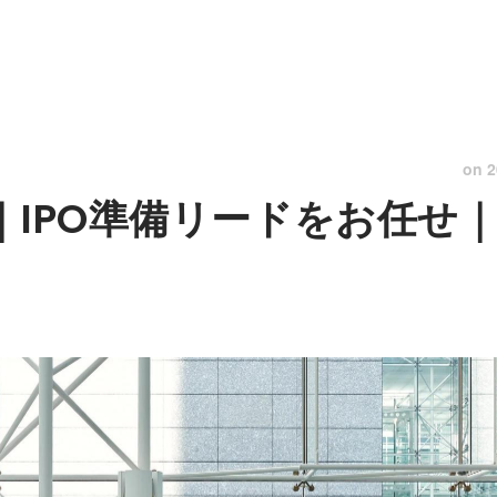
on
2
億｜IPO準備リードをお任せ