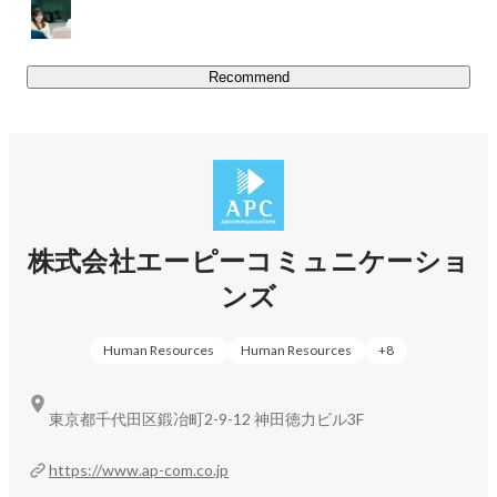
・ACS事業部

　主にエンタープライズ企業に対して「お客様主導で自走
できる高速なアジャイル開発チーム」の構築を支援するた
Recommend
めに、

　DXシステム設計構築/支援、Platform Engineering推進支
援、実践型クラウドネイティブトレーニングを提供してい
ます。

・グローバルビジネス事業部

　日本企業の海外拠点や海外のお客様を対象に、オフショ
株式会社エーピーコミュニケーショ
ア案件の創出やITインフラのSIサービスを提供していま
ンズ
す。

　統合データ分析プラットフォームを活用したデータ分
析、データサイエンス、機械学習の内製化支援も提供して
Human Resources
Human Resources
+
8
います。

東京都千代田区鍛冶町2-9-12 神田徳力ビル3F
・先進サービス開発事業部

　ファイアウォールテスト自動化製品である
https://www.ap-com.co.jp
「NEEDLEWORK」に関する企画立案、製品開発、販売、