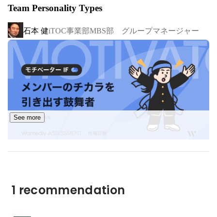
Team Personality Types
◆主な事業

石本 健
iTOC事業部MBS部 グループマネージャー
得意領域や技術戦略に合わせて、大きく分けて5つの事業
部があり、こちらはiTOC事業部の募集となります。

・iTOC事業部

　キャリア/ISPの大規模ネットワークの運用～構築やコン
サルティングを伴うネットワークSIといった

　ネットワーク領域の技術支援を中心に、ゼロトラスト事
業とITインフラ自動化事業にも注力しています。

See more
・クラウド事業部

　AWSを中心としたクラウド領域の技術支援をしており
ます。

人事本部 Talent Acceleration部 部
Kiyokazu Koyama
　クラウドネイティブ技術を中心としたSI案件や、パブリ
長 兼 人事企画担当
ッククラウドを活用した設計構築～運用案件を取り扱って
1 recommendation
おります。
