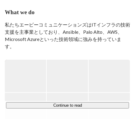
What we do
私たちエーピーコミュニケーションズはITインフラの技術
支援を主事業としており、Ansible、Palo Alto、AWS、
Microsoft Azureといった技術領域に強みを持っていま
す。

未経験から経験者の方まで幅広く採用しており、社内大学
であるAPアカデミーをはじめとした多種多様なスキル支
援により、ITエンジニアとしてスキルアップいただくこと
が可能です。

ラーニングエージェンシーの研修サービスを継続して活用
し、学ぶ文化醸成にも努めており、利用率が高い企業から
選定される賞、「ラーニングカルチャー賞」も受賞してい
Continue to read
ます。

ラーニングカルチャー賞のプレスリリース：
https://www.ap-com.co.jp/pressrelease/post-10568