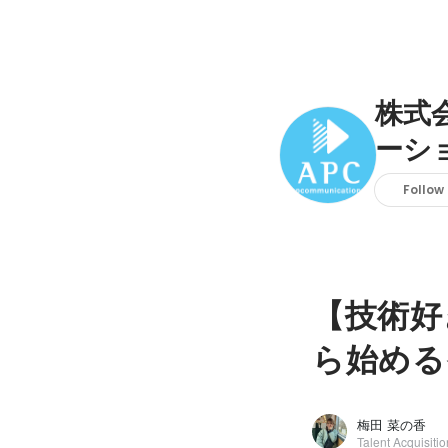
株式
ーシ
Follow
【技術好
ら始める
梅田 菜の香
Talent Acquisiti