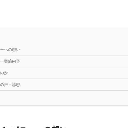
ーへの想い
ー実施内容
のか
の声・感想