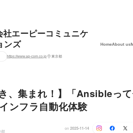
会社エーピーコミュニケ
ョンズ
Home
About us
https://www.ap-com.co.jp
東京都
き、集まれ！】「Ansibleっ
インフラ自動化体験
on
2025-11-14
on部