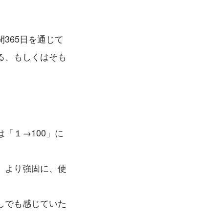
365日を通じて
る、もしくはそも
。
「１→100」に
、より強固に、使
。
しでも感じていた