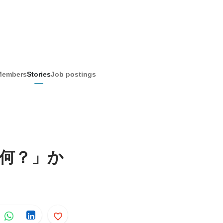
Members
Stories
Job postings
て何？」か