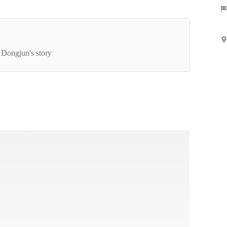
表インタビュー｜HR業界のクリエイティブ事情
聞いてみた
 Dongjun's story