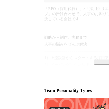
「RPO（採用代行）」×「採用クリ
ブ」の掛け合わせで、人事のお困り
決している会社です
戦略から制作、実務まで

人事の悩みをぜんぶ解決

–––––––––––––––––––––––––––––––––
1）上流設計からスタートする採用アウ
2）ドーピングしない採用クリエイテ
上記2つの柱で事業を展開するNOVE
採用実務者とクリエイターが「人事
しています。

Team Personality Types
採用市場の構造、求職者の心理、媒
体的に捉えたうえで、クライアントが