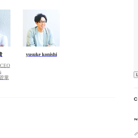
貴
yusuke konishi
CEO
s
t 管掌
C