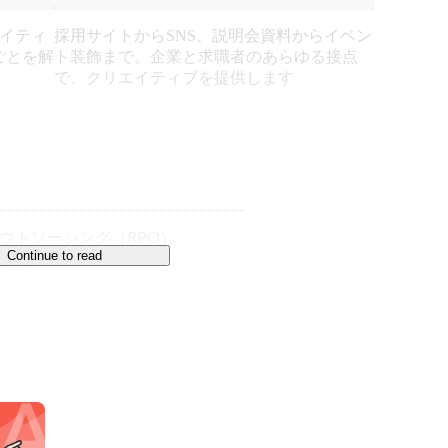
エイティ
採用サイトからSNS、説明会資料からイベン
ごとを解
ト装飾まで。企業と求職者のあらゆる接点
で、クリエイティブを提供します
–––––––––––––––––––––––––––––––

トソーシング（RPO）

Continue to read
ィブ

L（ノーベル）。

の解放」という共通のテーマに向かって一緒に仕事を
体の特性、選考プロセスの流れ——。採用の文脈を立
本当に求められる支援を提供しています。
