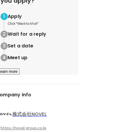
you apply?
Apply
Click "Want to Visit"
Wait for a reply
Set a date
Meet up
Learn more
ompany info
株式会社NOVEL
https://novel-group.co.jp