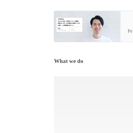
代
を
Pe
What we do