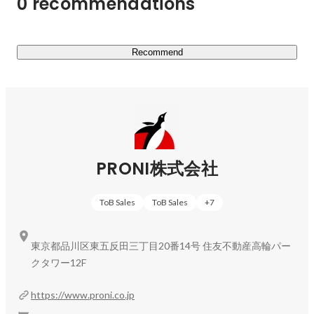
0 recommendations
■運営サービスについて

BtoBに特化した国内最大級の受発注プラットフォームサ
ービス。

Recommend
IT制作、SaaS、広告販促、人事総務、経営管理、BPO(ア
ウトソーシング)、経営管理、専門家・士業など、約100カ
テゴリー、2,500社以上の企業情報や提供サービス情報を
掲載。

「すべては便利のために」というミッションのもと、受発
注における不便さ、企業間取引のアンマッチングを無くし
ていくことを目指す。

PRONI株式会社
取引実績や各事業者の評判など、受発注にまつわるビッグ
データに基づくマッチング精度と、あらゆるジャンルに精
ToB Sales
ToB Sales
+
7
通したプロが、発注担当者の見積もり取得から比較検討資
料作成まで煩わしい業務を代行する「コンシェルジュ」サ
ービスが強み。
東京都品川区東五反田三丁目20番14号 住友不動産高輪パー
クタワー12F
https://www.proni.co.jp