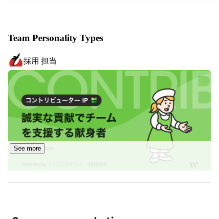
PRONIは、「受発注を変革するインフラを創る」をビジ
ョンに掲げ、発注者と受注企業を適切にマッチングし、企
Team Personality Types
業間取引の利便性向上に貢献する事業を展開しています。

採用 担当
2014年よりBtoB受発注プラットフォーム「アイミツ」を
開始し、1年半で単月黒字化を達成。設立から7年間の自
己資本による経営を経て、2019年6月シリーズAとして初
の資金調達を実施。

これまでの累計資金調達金額は46億円を突破。IPOに向け
て準備を進めています。2022年には第4回日本サービス大
賞 優秀賞を受賞（主催：公益財団法人日本生産性本部、
後援：経済産業省）

See more
創業者で代表取締役Founderの栗山は、2003年に三菱商事
株式会社を経て、2004年株式会社ディー・エヌ・エー
(DeNA)に入社。2009年に最年少で同社執行役員に就任。
2012年に株式会社ユニラボを創業。
