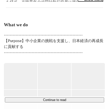
を経て、当時最年少で同社執行役員に就任。マーケティ
ング統括執行役員として全社のマーケティングプロモー
ション等を担当。2012年に株式会社ユニラボ（現
PRONI株式会社）を創業。B2B受発注プラットフォーム
「アイミツ」を立ち上げ、自己資本のみでサービス開始
What we do
から1年半で単月黒字化を達成。2019年に同社初となる
シリーズAファイナンスを実施後、シリーズB、シリー
------------------------------------------------------

ズC合計で46.8億円の資金調達を実施。2022年12月に
【Purpose】中小企業の挑戦を支援し、日本経済の再成長
は、サービスの高度化と産業の発展を先導する「革新的
に貢献する

な優れたサービス」として、日本サービス大賞（経済産
------------------------------------------------------

業省など後援）を受賞。
労働人口の減少といった大きな課題に直面する日本。

私たちは、企業が本当に集中すべき事業に専念できるよ
う、 必要なプロとの出会いを通じて、

持続的な課題解決と成長が実現できる環境を整えていま
す。 

経済の中核を担う中小企業の挑戦を支援し、日本経済の再
成長を共に目指して。PRONI（プロニ）も挑戦を続けま
す。

Continue to read
------------------------------------------------------
