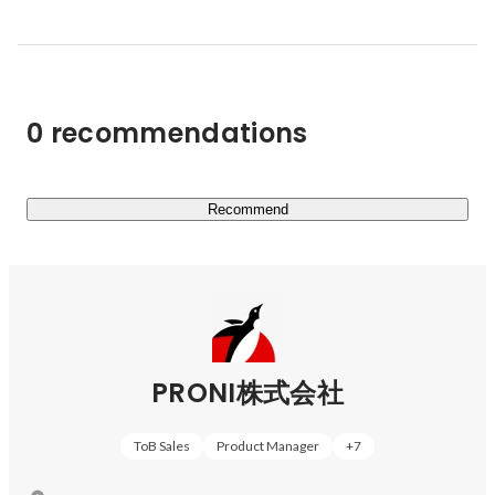
◆サービスついて

・PRONIアイミツ（
https://imitsu.jp/
）

・PRONIアイミツSaaS（
https://saas.imitsu.jp/
）
0 recommendations
Recommend
PRONI株式会社
ToB Sales
Product Manager
+
7