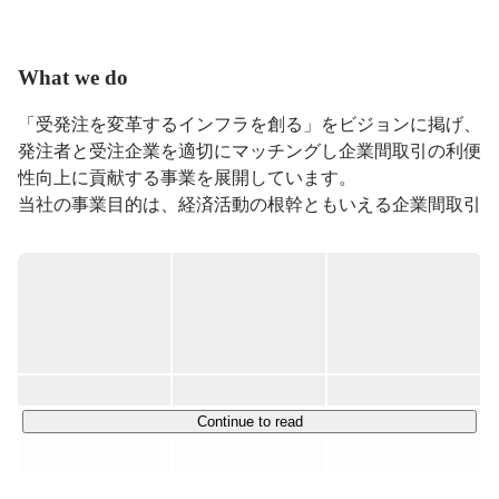
為に独立。専門のIT・インターネット業界に限らず、大
企業からスタートアップまで幅広い分野でコンサルティ
ングや共同プロジェクトを経験しました。2012年に同社
What we do
設立、2014年2月にビジネス比較・発注サイト「アイミ
ツ」をローンチし、現在に至る。
「受発注を変革するインフラを創る」をビジョンに掲げ、

発注者と受注企業を適切にマッチングし企業間取引の利便
性向上に貢献する事業を展開しています。

当社の事業目的は、経済活動の根幹ともいえる企業間取引
に残る「不」を解消し、

企業経営の生産性改善、ひいては日本の産業活性化に寄与
することです。

2023年9月、創業10年を機に、創業社名ユニラボを
「PRONI」にリブランディング。

「プロに出会う。プロになる。」をコーポレートアイデン
ティティとして生まれ変わり、

Continue to read
日本経済の生産性を飛躍的に向上させるインフラの開発に
日々向かっています。
