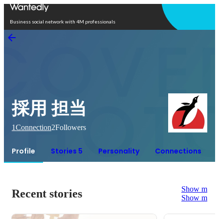
Open in app
Business social network with 4M professionals
採用 担当
1
Connection
2
Followers
Profile
Stories 5
Personality
Connections
Show more
Recent stories
Show more