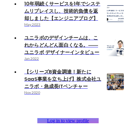
10年弱続くサービスを1年でシステ
ムリプレイスし、技術的負債を返
却しました【エンジニアブログ】
May 2023
ユニラボのデザインチームは、こ
れからどんどん面白くなる。――
ユニラボ デザイナーインタビュー
Jan 2022
【シリーズB資金調達！新たに
SaaS事業を立ち上げ】株式会社ユ
ニラボ・急成長ITベンチャー
Nov 2020
Log in to view profile