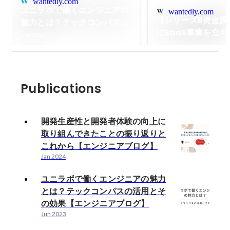
wantedly.com
ユニラボで働くエンジニアの
wantedly.com
【シリーズB資金調
魅力とは？テックコンパスの
にSaaS事業を立
活用とその効果【エンジニア
Jun 2023
式会社ユニラボ・急
ブログ】
ンチャー
Publications
開発生産性と開発者体験の向上に
取り組んできたことの振り返りと
これから【エンジニアブログ】
Jan 2024
ユニラボで働くエンジニアの魅力
とは？テックコンパスの活用とそ
の効果【エンジニアブログ】
Jun 2023