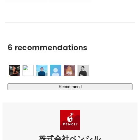
とからはじまります。この全体の数値化により、サイトの
inside and outside the country. Serving as a board member 
herself, Mika has spoken at numerous seminars and 
本当の病巣がどこにあるのかを見つけ出すことができ、改
conferences including ad:tech Tokyo/Kansai/Kyushu.
善インパクト・費用対効果が最も高い箇所からの改善をし
ていきます。

「すべて」を提供できること。

6 recommendations
一括でご依頼いただけること。

それぞれにノウハウがあること。

WEBサイト、WEBビジネスを成功させるためのトータル
ソリューション、トータルノウハウが、ペンシルにはあり
ます。
Recommend
株式会社ペンシル