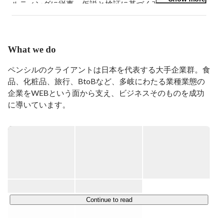
ルティングに従事。仮説と検証に基づく改善を実施する
ため、サイト分析ツール「スマートチーター」プロジェ
クトを主導し自社開発を行う。2014年、アジア圏へのク
ロスボーダーEC事業支援を開始。台湾を皮切りに、タ
イ、インドネシア、フィリピン、ベトナム、シンガポー
What we do
ル等へのEC支援サービスを構築。2016年、代表取締役
社長COO、及び、台湾現地法人「台灣朋守有限公司」
ペンシルのクライアントは日本を代表する大手企業群。食
の総経理に就任し、グローバル展開を含めたペンシルグ
品、化粧品、旅行、BtoBなど、多岐にわたる業種業態の
ループ全体のWebコンサルティング事業を率いる。セミ
企業をWEBという面から支え、ビジネスそのものを成功
ナーや講演活動を積極的に実施し、アドテック東京／関
に導いています。

西／九州等で公式スピーカーを務める傍ら、ボードメン
バーとしても参画している。

WEBの入口から出口まで、すべてを提供——。

I had led a wide range of eCommerce website projects with me 
market-oriented approach. In order to make improvements 
網羅的な視点を保ち続けるためにWEBの「すべて」を体
based on suppositions and verifications, she took the initiative 
of creating an in-house website analysis tool “Smart Cheetah”. 
系化し視覚化した「戦略的WEBサイト成功シート」を作
In 2014, Mika started a cross-border eCommerce project in 
成・更新し続けています。

Taiwan and she is expanding the services into the Asian market 
including Thailand, Indonesia, Philippines, Vietnam and 
Singapore. In addition to her appointment to President/COO in 
ペンシルのコンサルティングは、この「戦略的WEBサイ
Continue to read
2016, she established overseas affiliates including Taiwan 
ト成功シート」のチェックポイントについて数値化するこ
Pencil Ltd, leading Pencil Group’s web consulting services 