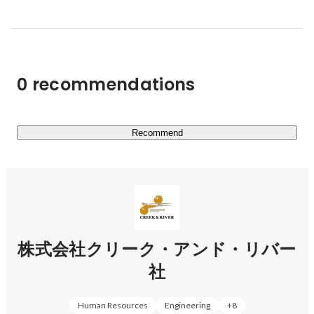
エージェンシーです。

C&Rグループは、映像、ゲーム、Web、広告・出版、作
家、医療、IT、法曹、会計、建築、ファッション、食、コ
0 recommendations
ンピュータサイエンス、舞台芸術、ライフサイエンス、ア
スリート、CXO、アグリカルチャーの18分野で活躍する
プロフェッショナルを対象に、仕事の供給、プロジェクト
の組成、著作権／知的財産の収益化、教育の機会等を通じ
Recommend
て、プロフェッショナルの方々が持てる力を最大限に発揮
できる環境を提供し、その能力を通じてクライアントの価
値創造に貢献することを目指しています。

今後、50分野を目指して様々な職種と業界に事業を展開
していきます。

株式会社クリーク・アンド・リバー
●そして今回、あなたにお任せしたいのが、アカウントプ
社
ロデューサーというお仕事。

クライアントの課題とクリエイターの技術を引き出してプ
ロジェクトを成功へ導くポジションです。 

Human Resources
Engineering
+
8