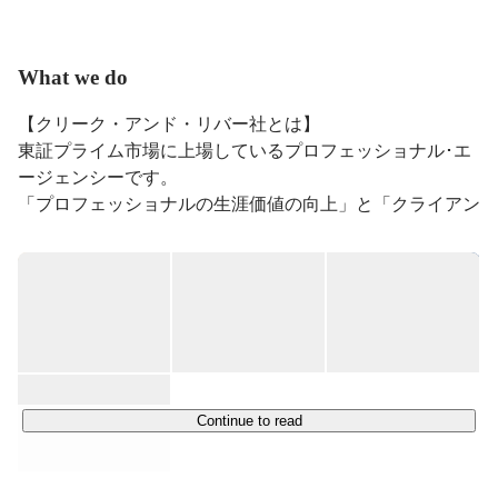
What we do
【クリーク・アンド・リバー社とは】

東証プライム市場に上場しているプロフェッショナル･エ
ージェンシーです。

「プロフェッショナルの生涯価値の向上」と「クライアン
トの価値創造の貢献」というミッションのもと、

映像、ゲーム、Web、広告・出版、作家など、クリエイ
ティブ領域を中心に、プロデュース（開発・請負）、エー
ジェンシー（紹介・派遣）、ライツマネジメント（知的財
産の企画開発・流通）の3つを柱に事業を展開していま
す。

◆企業ホームページ：
https://www.cri.co.jp/
Continue to read
【クリーク・アンド・リバー(C&R)グループ】

39万4,000人のプロフェッショナル、5万社のクライアン
トをネットワークする国内最大級のプロフェッショナル・