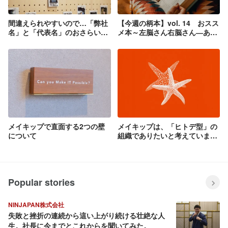
間違えられやすいので…「弊社
【今週の柄本】vol. 14 おスス
名」と「代表名」のおさらいで
メ本～左脳さん右脳さん―あな
す
たにも体感できる意識変容の５
ステップー ネドじゅん著～
メイキップで直面する2つの壁
メイキップは、「ヒトデ型」の
について
組織でありたいと考えていま
す。
Popular stories
NINJAPAN株式会社
失敗と挫折の連続から這い上がり続ける壮絶な人
生。社長に今までとこれからを聞いてみた。