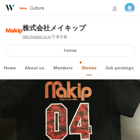
Culture
株式会社メイキップ
http://makip.co.jp
東京都
Follow
Home
About us
Members
Stories
Job postings