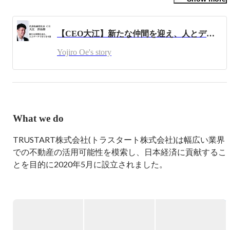
人とデータのチカラで衣食住の「住」という巨大かつアナ
ログな不動産業界の生産性向上を図り、住まいにかかわる
【CEO大江】新たな仲間を迎え、人とデータで全てを可能にする（TRUSTART）
Yojiro Oe's story
What we do
TRUSTART株式会社(トラスタート株式会社)は幅広い業界
での不動産の活用可能性を模索し、日本経済に貢献するこ
とを目的に2020年5月に設立されました。

三菱UFJ信託銀行から「出向起業」としてスタートしたの
ち、スピンアウトし一気に規模を拡大しています。

★経済産業省の出向起業スタートアップ補助金の第1号と