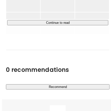
https://co-hr-innovation.jp/entrepreneur/trustart/
＊

TRUSTARTは、不動産業界の非効率を解消するべく、従
Continue to read
来の商習慣に縛られないサービスを展開しています。

https://www.trustart.co.jp/data/
これまで不動産業界の中でしか活用されていなかった多種
多様な不動産情報をテクノロジーを使い大量に収集するこ
とで、新たなマーケティングソリューションを提供してい
0 recommendations
ます。

毎月蓄積する日本全国約100万件の不動産登記情報*に
は、相続や遺贈、売買などの異動情報が記載されており、
多種多様な活用方法があります。

Recommend
R.E.DATAでは、このような不動産情報をビッグデータと
して収集し、不動産に関わる会社がマーケティングデータ
として活用できるようなサービスを提供してきました。

※不動産(土地および建物)の所有者や権利関係を確認でき