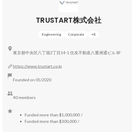
る公の情報。

法務局に備え付けられており、請求すれば誰でも閲覧でき
TRUSTART株式会社
るもの。

Engineering
Corporate
+
8
例えば、相続が発生した場合、我々が不動産名義変更の情
報を取得し提供することで、各専門事業者が相続人に直接
アプローチしていただけるようになります。不動産会社は
東京都中央区八丁堀2丁目14-1 住友不動産八重洲通ビル 8F
売却・賃貸・リフォーム・建て替え提案、司法書士や税理
士なら家族信託や二次相続対策、還付請求など、リサイク
https://www.trustart.co.jp
ル・リユース会社は遺品整理などで新たなビジネス機会に
つなげていくことができます。

Founded on 05/2020
また、ご要望に応じて、マーケティング施策立案から実行
までサポートしています。その1つがDMやチラシ、LP制
40 members
作などのクリエイティブ支援です。お客様のリソースがな
く、できない部分をお任せいただいています。

Funded more than $1,000,000
/
Funded more than $300,000
/
https://www.trustart.co.jp/survey/