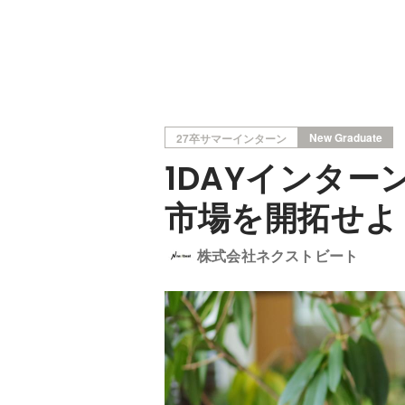
New Graduate
27卒サマーインターン
1DAYインタ
市場を開拓せよ
株式会社ネクストビート