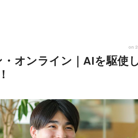
on
2
ーン・オンライン｜AIを駆使
！