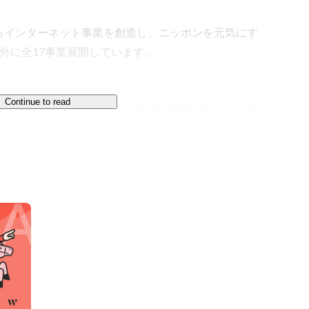
るインターネット事業を創造し、ニッポンを元気にす
外に全17事業展開しています。

Continue to read
育つ環境をつくるためには「子育て世帯が安心して子
しながら仕事を続けられる環境」づくりが必要。

「子育て世帯」へのソリューションを提供していま


士・幼稚園教諭向け転職支援サイト

園教諭を目指す「学生向け」就職活動情報サイト

向けの業務支援システム

専門の職員マネジメントツール

施設向けのホームページ制作サービス
