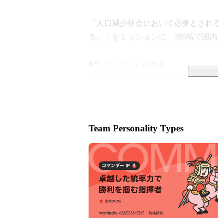
「人口減少社会において必要とされ
る。」をミッションに、3領域で国内
■ライフイベント領域

未来の日本を担う子どもが安心して
どもを預けられる環境」と「子育てを
両者の実現のために「保育業界」と
す。

Team Personality Types
＜保育士バンク！プラットフォーム＞
・保育士バンク！：日本最大級。保育
・保育士バンク！新卒：保育士・幼稚
・保育士バンク！コネクト：保育施設
・保育士バンク！パレット：保育施設
・保育士バンク！ウェブパック：保育