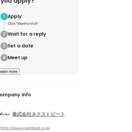
you apply?
Apply
Click "Want to Visit"
Wait for a reply
Set a date
Meet up
Learn more
ompany info
株式会社ネクストビート
http://www.nextbeat.co.jp