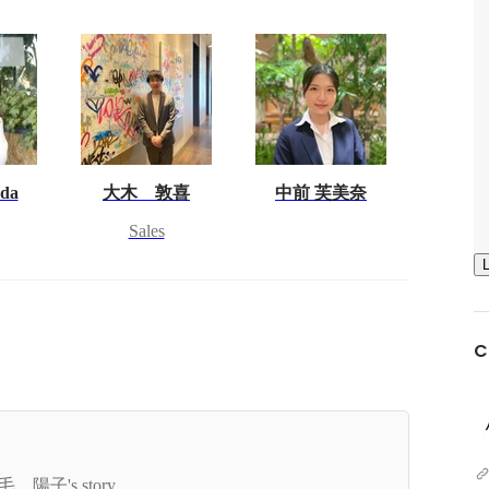
oda
大木 敦喜
中前 芙美奈
Sales
C
成長ベンチャーで新規事業立ち上げのチャン
！！CSO石毛が語る、「ベンチャープログラム」
毛 陽子's story