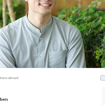
iness abroad
ers