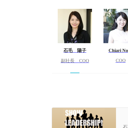
石毛 陽子
Chiari N
COO
副社長 COO
急
ス
石