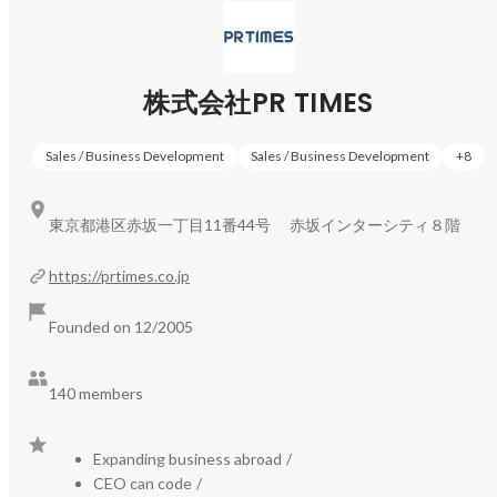
株式会社PR TIMES
Sales / Business Development
Sales / Business Development
+
8
東京都港区赤坂一丁目11番44号 赤坂インターシティ８階
https://prtimes.co.jp
Founded on 12/2005
140 members
Expanding business abroad
/
CEO can code
/