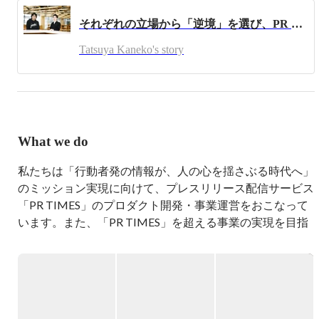
それぞれの立場から「逆境」を選び、PR TIMESへ。CTO金子×Jooto事業部長山田対談＜前編＞
Tatsuya Kaneko's story
What we do
私たちは「行動者発の情報が、人の心を揺さぶる時代へ」
のミッション実現に向けて、プレスリリース配信サービス
「PR TIMES」のプロダクト開発・事業運営をおこなって
います。また、「PR TIMES」を超える事業の実現を目指
し、複数の事業を展開しています。

▶ プレスリリース配信サービス「PR TIMES（ピーアール
タイムズ）」
https://prtimes.jp/
▶ タスク・プロジェクト管理ツール「Jooto（ジョート