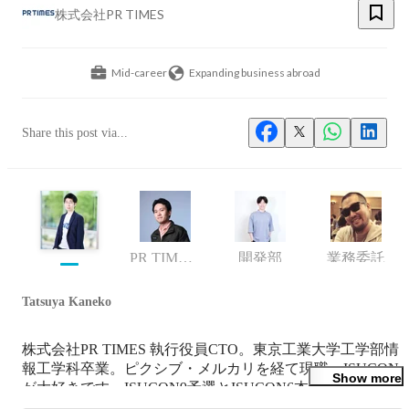
株式会社PR TIMES
Mid-career
Expanding business abroad
Share this post via...
PR TIMES事業ユニット VPoE 第二開発部長
開発部
業務委託
Tatsuya Kaneko
株式会社PR TIMES 執行役員CTO。東京工業大学工学部情
報工学科卒業。ピクシブ・メルカリを経て現職。ISUCON
Show more
が大好きです。ISUCON9予選とISUCON6本選は出題しま
した。