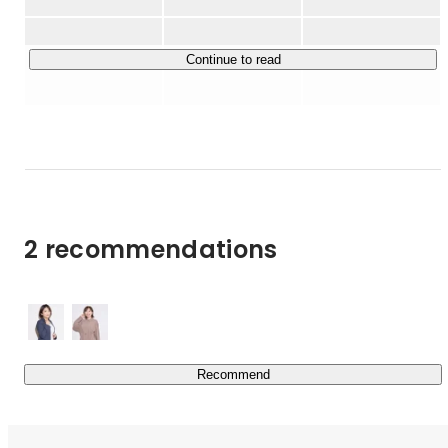
ー）」
https://www.jooto.com/
▶ カスタマーサポートツール「Tayori（タヨリ）」
https://tayori.com/
Continue to read
▶ そのほか私たちが運営する事業 / サービス / メディア 例

- ストーリー配信サービス「PR TIMES STORY」
（
https://prtimes.jp/story/
）の運営

- 動画PRサービス「PR TIMES TV」
（
https://prtimes.jp/tv
）の運営

- クライアントとメディアのパートナーとして広報・PR支
2 recommendations
援の実施

- アート特化型オンラインPRプラットフォーム
「MARPH」（
https://marph.com/
）の運営

- 広報PRのナレッジを届けるメディア「PR TIMES 
MAGAZINE」（
https://prtimes.jp/magazine/
）の運営

- Webニュースメディア運営、等
Recommend