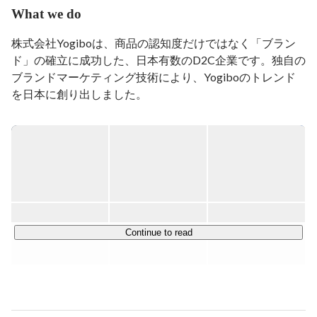
What we do
株式会社Yogiboは、商品の認知度だけではなく「ブラン
ド」の確立に成功した、日本有数のD2C企業です。独自の
ブランドマーケティング技術により、Yogiboのトレンド
を日本に創り出しました。

同時に自社WEBサービスを2002年より16年間運営してき
た経験とノウハウにより、他を圧倒するIT技術がバックボ
ーンとなり Yogibo の成長は実現しています。

2021年12月にアメリカ本社を買収したことにより、今後
は日本のみならず世界のYogiboにこの技術を展開してい
きます。

Continue to read
【 Yogibo について 】

ビーズソファをはじめインテリア家具・生活雑貨などリラ
ックスアイテムを取り扱うライフスタイルブランド。

Yogibo のビーズソファは従来型のビーズクッションとは