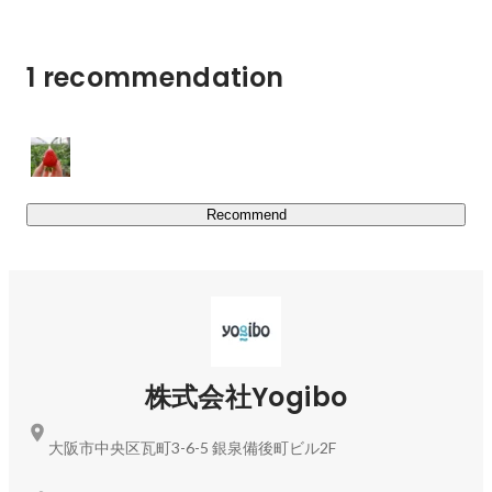
異なり、たった１つでベッド・ソファ・リクライニングチ
ェアなど、用途に合わせて形状を自由に変化させることが
1 recommendation
できます。デザイン性の高い最先端のインテリアとして、
ご自宅だけでなくホテルや温泉旅館、キャンプやグランピ
ング施設、オフィスでのビジネスシーンなど、様々な場所
でご活用いただいています。

Yogibo Japan 公式HP： 
https://yogibo.jp/
Recommend
【店舗売上に迫る「高いEC化率」を支えるIT技術に強
み】

現在、日本国内において、Yogibo Storeは100を超える店
舗数に成長しています。そして、EC化率は売上全体の約
40%であり、一般小売（10%前後）に比べて4倍以上の
差。これまでのIT広告技術が活きています。

株式会社Yogibo
創業のきっかけとなったアフィリエイトASP「電脳卸」は
2001年にスタートし、「自社で全てが出来る内製主義」
大阪市中央区瓦町3-6-5 銀泉備後町ビル2F
をもった企業として関西ITベンチャー業界を牽引してきま