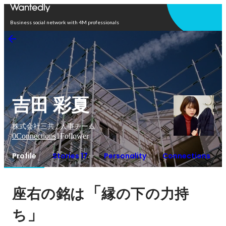
Open in app
Business social network with 4M professionals
吉田 彩夏
株式会社三共 / 人事チーム
0
Connections
1
Follower
Profile
Stories 17
Personality
Connections
「
座右の銘は
縁の下の力持
」
ち