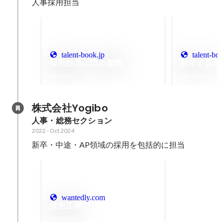
人事採用担当
talent-book.jp
talent-bo
採用担当に10の質問
数字で見る
Apr 2026
Apr 2026
株式会社Yogibo
人事・総務セクション
2022
-
Oct 2024
新卒・中途・AP領域の採用を包括的に担当
wantedly.com
採用広報
Oct 2022