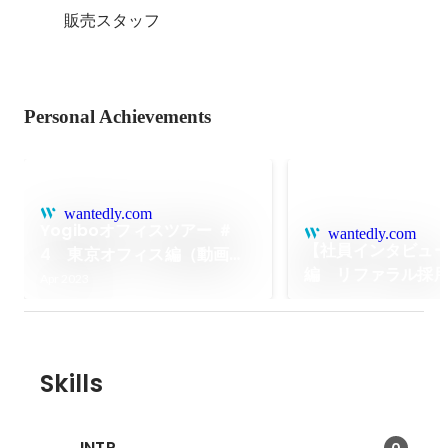
販売スタッフ
Personal Achievements
wantedly.com
Yogiboオフィスツアー ＃
wantedly.com
【社員インタビュ
4 東京オフィス編（動画あ
編 リファラル採
り）
Apr 2023
Skills
INTP