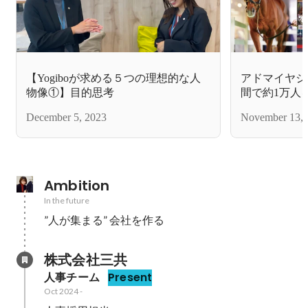
【Yogiboが求める５つの理想的な人
アドマイヤジ
物像①】目的思考
間で約1万人
側・・・
December 5, 2023
November 13, 
Ambition
In the future
”人が集まる” 会社を作る
株式会社三共
人事チーム
Present
Oct 2024
-