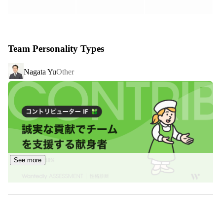
また弊社独自の『社内独立支援制度』により一人一人のキ
ャリアサポートも行い、

将来の経営者を育てる側面もあります。

Team Personality Types
世界26カ国のネットワークを活用しながら自己成長を促
Nagata Yu
Other
し、

一人一人が主役の会社であなたの新しいキャリアをスター
トしてみませんか？

【3つの特徴】

１、徹底した教育制度であなたの成果を最大化

成果を出すためには自己流ではうまくいきません。成果が
See more
出る共通の考え方や仕組みを深く理解することが必要で
す。セールス、マーケティング、人材育成、組織マネジメ
ント、経営、事業拡大に至るまで、徹底的に教育を行いま
す。この教育制度により、未経験でも自分の強みをより強
くし成果を最大化させます。現に弊社マネージャーは入社