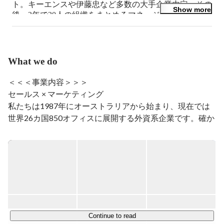
ト。キーエンスや伊藤忠など多数の大手企業内定。その
Show more
後、3年で20人の組織をまとめるマネージャーへ昇進。
現在は渋谷、船橋、福岡の3支店を経営。
What we do
＜＜＜事業内容＞＞＞

セールス × マーケティング

私たちは1987年にオーストラリアから始まり、現在では
世界26カ国850オフィスに展開する外資系企業です。確か
な実績と信用により、日本や世界を代表する様々な業界の
大手クライアントとパートナーシップを結んでいます。

Face to Face マーケティングを活用した費用対効果の高い
弊社の手法は、

パートナー企業へ確かな利益を提供します。

また常にお客様ファーストに考え、課題解決にも取り組ん
でいます。

Continue to read