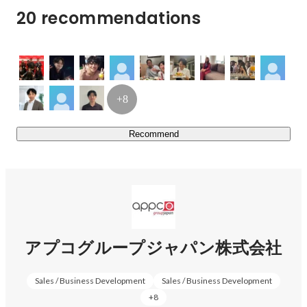
前はほどんどが未経験よりスタートしています。世界共通
20 recommendations
の教育制度を活用し、史上最高の自己成長を目指すことが
できます。

２、海外研修制度で世界から学ぶ

私たちは日本に留まらず、海外研修制度を活用し世界で活
+8
躍している人と繋がり様々なことを学ぶことができます。
年間3~4回行われるこの制度は弊社で最も人気な福利厚生
Recommend
となり、今までにオーストラリア・イギリス・シンガポー
ル・マレーシア・タイ・インド・韓国等で行いました。
（通訳帯同なので英語力は一切不要）

３、自分らしく

会社や上司の都合ではなく、自分の目標に向かって仕事を
することを大事にしています。

アプコグループジャパン株式会社
一人一人将来の夢や目標などは違います。だからこそ会社
に来る理由も様々です。

Sales / Business Development
Sales / Business Development
起業を目指す人、営業力をつけたい人、楽しい職場環境で
+
8
働きたい人、海外が好きな人...
