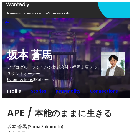
Open in app
Business social network with 4M professionals
坂本 蒼馬
アプコグループジャパン株式会社 / 福岡支店 アシ
スタントオーナー
0
Connections
0
Followers
Profile
Stories
Personality
Connections
APE / 
本能のままに生きる
坂本 蒼馬 (Soma Sakamoto)
