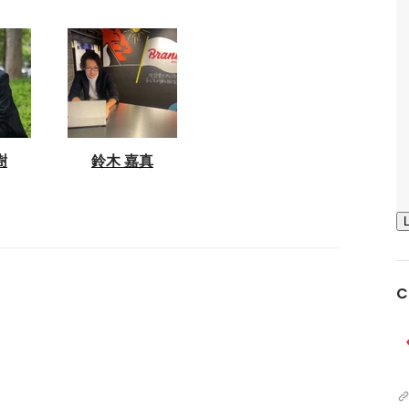
樹
鈴木 嘉真
C