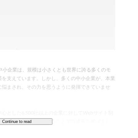
る中小企業は、規模は小さくとも世界に誇る多くのモ
済を支えています。しかし、多くの中小企業が、本業
に悩まされ、その力を思うように発揮できていませ
とした6,500社以上の企業に対してWebサイト制
きる、"仕組み"を提供することで急成長を遂げまし
Continue to read
み"ではなく"環境"を提供するため、新たなプロダク