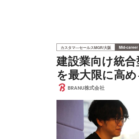
Mid-career
カスタマ―セールスMGR/大阪
建設業向け統合
を最大限に高め
BRANU株式会社