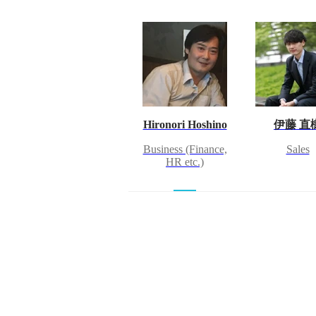
Hironori Hoshino
伊藤 直
Business (Finance,
Sales
HR etc.)