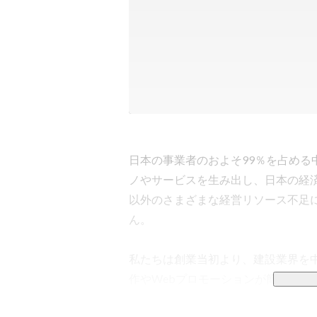
日本の事業者のおよそ99％を占め
ノやサービスを生み出し、日本の経
以外のさまざまな経営リソース不足
ん。

私たちは創業当初より、建設業界を中心
作やWebプロモーションが簡単にで
た。そして、次のステージでは"仕組