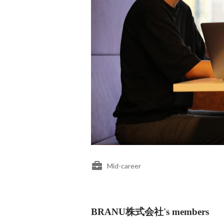
Mid-career
BRANU株式会社's members