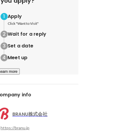
you apply?
Apply
Click "Want to Visit"
Wait for a reply
Set a date
Meet up
Learn more
ompany info
BRANU株式会社
https://branu.jp