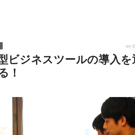
on
2
型ビジネスツールの導入を
る！