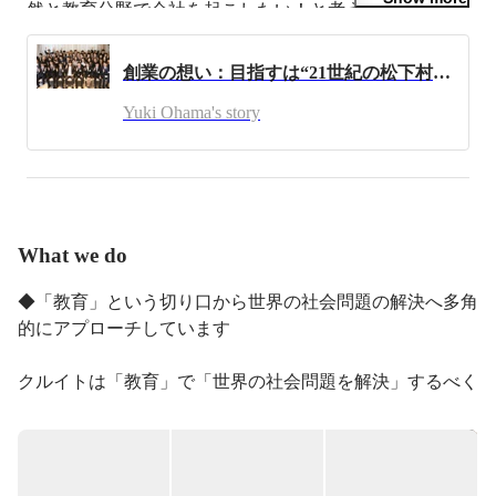
然と教育分野で会社を起こしたい！と考え,教育業界を
知るために塾でインターンシップに参画 。

創業の想い：目指すは“21世紀の松下村塾”
「世の中を変える経営者になるためには、圧倒的な実力
をつけないといけない」と感じ、まずは教育から一旦離
Yuki Ohama's story
れ、実力をつけてから２年後に起業をしようと決め、知
り合いの経営者の方と中国で医療・スパ事業を起業。

中国での経験で、海外事業の可能性を感じ、当時まだ高
級スパが無かったカンボジアで21歳の時に大学を中退
し、スパを開業(http://lucknuvo.com/lucknuvo_ja.php)。

What we do
2ヶ月で黒字化し、なんとか事業を軌道に乗せることに
成功。カンボジアにいる間にNPOの学校建設などにも
◆「教育」という切り口から世界の社会問題の解決へ多角
参加し、地方と都心部の貧困の差を目の当たりにする。
的にアプローチしています

ただ事業をやるだけでなく、社会問題である貧困、飢餓
も教育格差を無くすことによって少なく出来るのではな
いか？と考え、２年前に決めた通り教育事業を始めるこ
クルイトは「教育」で「世界の社会問題を解決」するべく
とを決意。

事業展開しています。

具体的には、メディア/アプリ事業と民間教育事業を軸と
『世界の社会問題をなくす』という自身のミッションの
してサービス提供を行なっています。

第一弾として、2013年に株式会社イトグチを設立。千葉
現在は、下記4つの事業を展開しています。

県にて学習塾の運営を開始。
