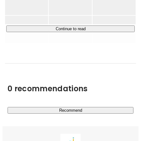
その後、高校生向けキャリア教育、小学生向けプログラ
ミング教育、英会話、金融教育事業を運営。どんな子供
・キミノスクール：「自律した子供を育てる」ことに特化
たちでも活躍できるような世界を実現するために「教育
した学習塾

の多様化」を目指す。

・武田塾　　　　：「授業をしない」ことが特徴の大学受
Continue to read
験予備校

そして、次に教育格差を無くせるような事業をしたいと
・ままのて　　　：子育て総合メディア/アプリサービス

考える。ITの力をつかうことによって、コストを抑える
ことができ世界に平等な教育を届けることが出来ると考
・塾み〜る　　　：全国の学習塾検索Webサービス

え、株式会社Cluexを設立。教育格差をなくすため、第
一弾の事業として「子育ての情報格差を無くす」ことを
◆「自律した子供を育てる」ことに特化した学習塾：キミ
目的に子育てメディア、アプリを運営。

ノスクール

2019年11月に株式会社クルイトを設立。

0 recommendations
「キミノスクール」は、従来とは異なった「コーチング」
【経営理念】

や「アクティブラーニング」といった手法を用いて、自ら
世界の社会問題をなくす

未来を切り開くことのできる自律した子供の育成を目指し
てオンライン/オフラインで学習塾を運営しております。

Recommend
【設立経緯について】

・Cluexの設立経緯はこちら

一般的な塾とキミノスクールの違いは「子供たちが自分で
https://www.wantedly.com/companies/cluex/employee_intervie
ws/16287

決める」ことを重要視している点です。「人生の目的」を
・イトグチの設立経緯はこちら

持つことが重要であると考えており、既存の学習塾の概念