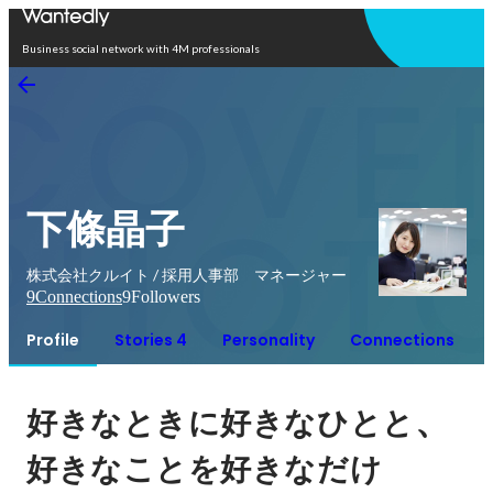
Open in app
Business social network with 4M professionals
下條晶子
株式会社クルイト / 採用人事部 マネージャー
9
Connections
9
Followers
Profile
Stories 4
Personality
Connections
、
好きなときに好きなひとと
好きなことを好きなだけ