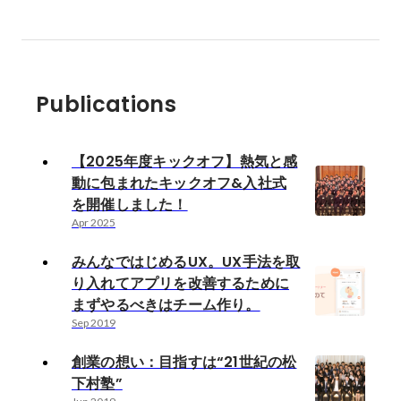
Publications
【2025年度キックオフ】熱気と感
動に包まれたキックオフ&入社式
を開催しました！
Apr 2025
みんなではじめるUX。UX手法を取
り入れてアプリを改善するために
まずやるべきはチーム作り。
Sep 2019
創業の想い：目指すは“21世紀の松
下村塾”