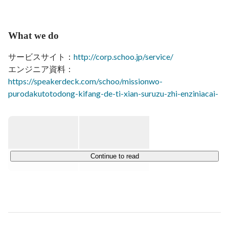
ことができるのか。

その軸を持って社会人12年目をスタートしています。

スキルだけでなくお互いの人間性も磨きながら、社会に
What we do
影響を与えることのできる仕事をしたい！

そんな熱意ある仲間を募っています。
サービスサイト：
http://corp.schoo.jp/service/
エンジニア資料：
https://speakerdeck.com/schoo/missionwo-
purodakutotodong-kifang-de-ti-xian-suruzu-zhi-enziniacai-
yong-zi-liao
公式note：
https://note.schoo.jp/
■私たちについて

「世の中から卒業をなくす」をミッションに学び続ける大
Continue to read
人を増やすことで、社会が抱えている課題の解決速度を加
速させていくことをビジョンとしているスタートアップで
す。

大人が学び続けるために障害となるもの、時間・お金・距
離・面白くない・何を学べばいいか分からないなどを一つ
一つ解決し、その先にある今よりもっと豊かな人生を強く