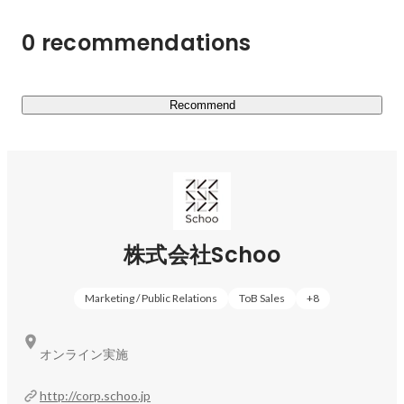
支えることで、社会を変革していきたいと思っています。

0 recommendations
真に社会課題を根治していくためにも、社会公益性と経済
収益性を高いレベルで両立させるという極めて難易度の高
いビジネスドメインを創業からぶれることなく歩んでいま
す。

Recommend
■4つの事業について

①社会人教育事業

toC事業として、大人がずっと学び続けるオンライン生放
送学習サービスを運営しています。2012年の開始後から
生放送授業を365日無料提供を続け、過去アーカイブは
株式会社Schoo
8,500本・会員数は100万人を突破しています。

また法人事業としても、上記過去アーカイブと法人向けの
Marketing / Public Relations
ToB Sales
+
8
専用授業がいつでもどこでもいくつでも受講できるサービ
スを展開しています。企業内での研修や福利厚生目的での
導入社数は累計3,500社にのぼります。

オンライン実施
②高等教育機関DX事業

http://corp.schoo.jp