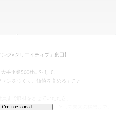
ング×クリエイティブ」集団】

大手企業500社に対して、

ァンをつくり、価値を高める」こと。

員まで取材をさせていただき、

NAや、ビジネスモデル、そして未来の構想まで、

Continue to read
言えないことは何かを掘り当てることで、

支援します。
