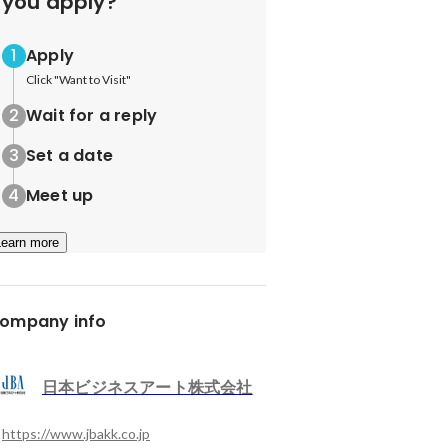
you apply?
Apply
Click "Want to Visit"
Wait for a reply
Set a date
Meet up
Learn more
ompany info
日本ビジネスアート株式会社
https://www.jbakk.co.jp