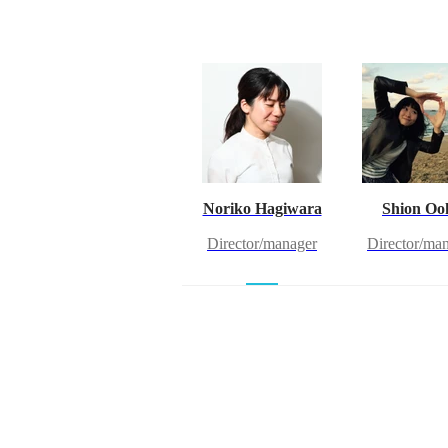
Noriko Hagiwara
Shion Oo
Director/manager
Director/ma