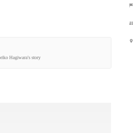
Show more
かと一緒に、本気になりたい！｜大阪大学 萩原
子
riko Hagiwara's story