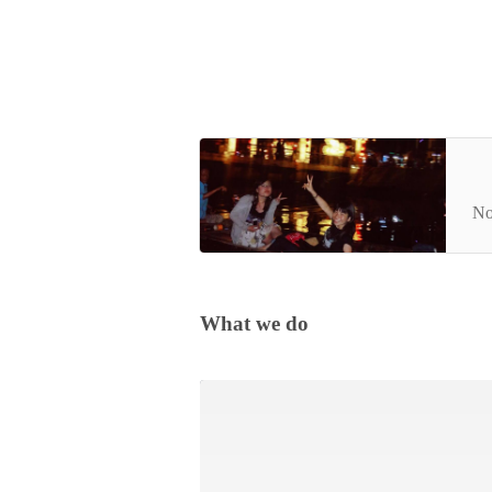
誰
紀
No
What we do