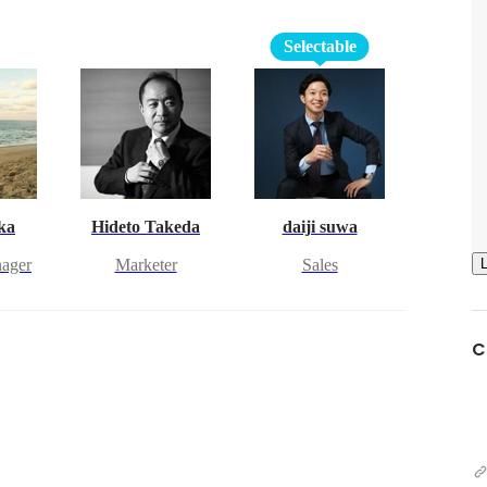
Selectable
ka
Hideto Takeda
daiji suwa
nager
Marketer
Sales
C