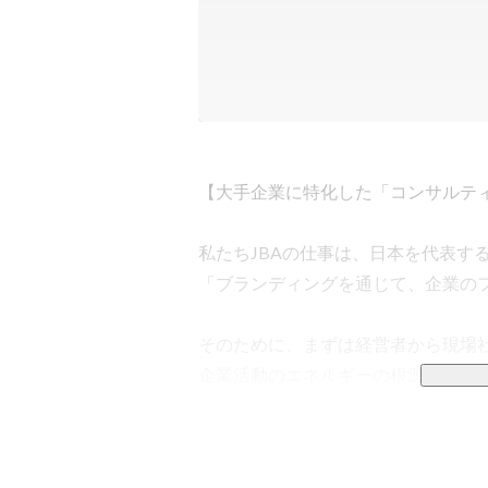
【大手企業に特化した「コンサルティ
私たちJBAの仕事は、日本を代表する
「ブランディングを通じて、企業のフ
そのために、まずは経営者から現場社
企業活動のエネルギーの根源となるD
深く世界観を理解し、その企業にしか
企業の本質を捉えたブランディングを