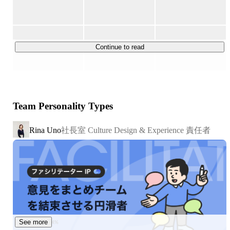
と増収増益を達成してきました。創業から日は浅いもの
の、既に一般的な上場企業（グロース市場）の売上・利益
水準となっています。

Continue to read
今後も誰かの「制約」を取り払うため、真摯に取り組み続
けることで三方よしの成長を目指していきます。

Team Personality Types
【グループ紹介】

■ ゲームデータのマーケットプレイス企業

社長室 Culture Design & Experience 責任者
Rina Uno
私たちは『ゲームにかけた時間や努力が資産となる常識を
つくる』ため、ゲームに関わるすべての人が「自分の努力
した時間」をお金に変えたり、「自分自身の得意で生活す
る」ことができるようにしたいと考えております。

そのため「アカウントやアイテムの売買」だけでなく、
「ゲームプレイの代行」を募集・依頼できる機能なども提
供しています。また、登録者数は100万人を大きく超えて
See more
おり、同領域の中でも後発ながら急成長しているサービス