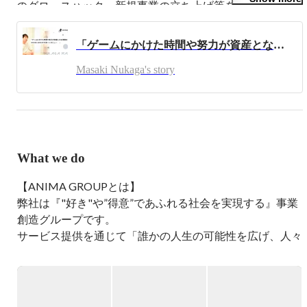
のグロースハック、新規事業の立ち上げ等を行ないまし
た。

「ゲームにかけた時間や努力が資産となる常識をつくる」ANIMA GROUP代表インタビュー
事業を通じて誰かの人生の可能性を広げ、人々が"好
き"や"得意"を最大限発揮できる社会をつくっていくこと
Masaki Nukaga's story
を目指し、領域問わずチャレンジしていきます。
What we do
【ANIMA GROUPとは】

弊社は『"好き"や”得意”であふれる社会を実現する』事業
創造グループです。

サービス提供を通じて「誰かの人生の可能性を広げ、人々
が"好き"や"得意"を最大限発揮できる社会」をつくってい
くことを目指し、領域問わず挑戦しています。

2016年の創業から常に挑戦を続けることで、高い成長率