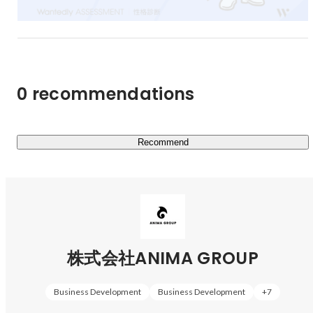
となっています。

2020年代に入り「デジタル所有権の成立可能性」「ブロ
ックチェーンゲーム誕生と新たなガイドラインの制定」な
どの動きがあり、今まさに「ゲーム業界は変革期を迎えて
0 recommendations
いる」と言えます。

「ゲームを楽しみ続けられるライフスタイル」を私たちと
Recommend
ともに創りませんか？

■ 新規サービス開発企業

2022年のグループ化以降『"好き"や”得意”であふれる社会
を実現する』ために様々な新規事業に取り組んでいます。
そして、多くの新規事業を立ち上げていくにあたって私た
株式会社ANIMA GROUP
ちが大切にしている軸があります。

Business Development
Business Development
+
7
① 事業責任者にとっての『"好き"や”得意”』と向きあえる
