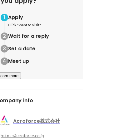
you apply?
Apply
Click "Want to Visit"
Wait for a reply
Set a date
Meet up
Learn more
ompany info
Acroforce株式会社
https://acroforce.co.jp