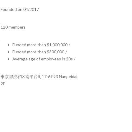
Founded on 04/2017
120 members
Funded more than $1,000,000
/
Funded more than $300,000
/
Average age of employees in 20s
/
東京都渋谷区南平台町17-6 F93 Nanpeidai
2F