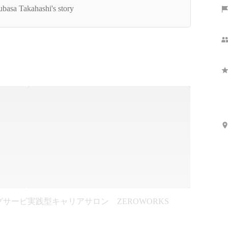
をつくる。【Acroforce代表取締役CEO 高橋飛
ubasa Takahashi's story
】
グサービ
実践型キャリアサロン ZEROWORKS