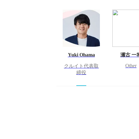
Yuki Ohama
瀬古 一
Other
クルイト代表取
締役