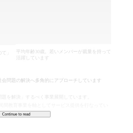
平均年齢30歳。若いメンバーが裁量を持って
のて」
活躍しています
会問題の解決へ多角的にアプローチしています

題を解決」するべく事業展開しています。

と民間教育事業を軸としてサービス提供を行なってい
Continue to read
ます。
