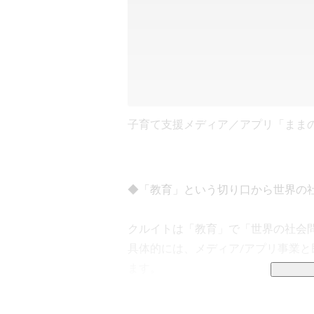
子育て支援メディア／アプリ「まま
◆「教育」という切り口から世界の社
クルイトは「教育」で「世界の社会問
具体的には、メディア/アプリ事業
ます。

現在は、下記4つの事業を展開してい