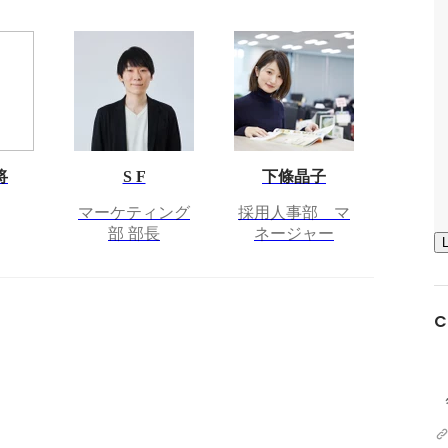
将
S F
下條晶子
マーケティング
採用人事部 マ
部 部長
ネージャー
C