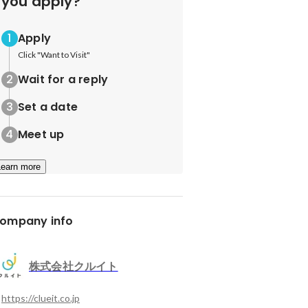
you apply?
Apply
Click "Want to Visit"
Wait for a reply
Set a date
Meet up
Learn more
ompany info
株式会社クルイト
https://clueit.co.jp