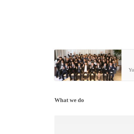
創
Yu
What we do