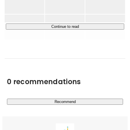
その後、高校生向けキャリア教育、小学生向けプログラ
ミング教育、英会話、金融教育事業を運営。どんな子供
・キミノスクール：「自律した子供を育てる」ことに特化
たちでも活躍できるような世界を実現するために「教育
した学習塾

の多様化」を目指す。

・武田塾　　　　：「授業をしない」ことが特徴の大学受
Continue to read
験予備校

そして、次に教育格差を無くせるような事業をしたいと
・ままのて　　　：子育て総合メディア/アプリサービス

考える。ITの力をつかうことによって、コストを抑える
ことができ世界に平等な教育を届けることが出来ると考
・塾み〜る　　　：全国の学習塾検索Webサービス

え、株式会社Cluexを設立。教育格差をなくすため、第
一弾の事業として「子育ての情報格差を無くす」ことを
◆「自律した子供を育てる」ことに特化した学習塾：キミ
目的に子育てメディア、アプリを運営。

ノスクール

2019年11月に株式会社クルイトを設立。

0 recommendations
「キミノスクール」は、従来とは異なった「コーチング」
【経営理念】

や「アクティブラーニング」といった手法を用いて、自ら
世界の社会問題をなくす

未来を切り開くことのできる自律した子供の育成を目指し
てオンライン/オフラインで学習塾を運営しております。

Recommend
【設立経緯について】

・Cluexの設立経緯はこちら

一般的な塾とキミノスクールの違いは「子供たちが自分で
https://www.wantedly.com/companies/cluex/employee_intervie
ws/16287

決める」ことを重要視している点です。「人生の目的」を
・イトグチの設立経緯はこちら

持つことが重要であると考えており、既存の学習塾の概念