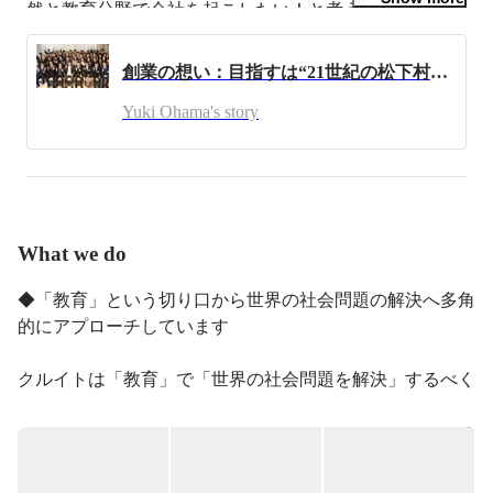
然と教育分野で会社を起こしたい！と考え,教育業界を
知るために塾でインターンシップに参画 。

創業の想い：目指すは“21世紀の松下村塾”
「世の中を変える経営者になるためには、圧倒的な実力
をつけないといけない」と感じ、まずは教育から一旦離
Yuki Ohama's story
れ、実力をつけてから２年後に起業をしようと決め、知
り合いの経営者の方と中国で医療・スパ事業を起業。

中国での経験で、海外事業の可能性を感じ、当時まだ高
級スパが無かったカンボジアで21歳の時に大学を中退
し、スパを開業(http://lucknuvo.com/lucknuvo_ja.php)。

What we do
2ヶ月で黒字化し、なんとか事業を軌道に乗せることに
成功。カンボジアにいる間にNPOの学校建設などにも
◆「教育」という切り口から世界の社会問題の解決へ多角
参加し、地方と都心部の貧困の差を目の当たりにする。
的にアプローチしています

ただ事業をやるだけでなく、社会問題である貧困、飢餓
も教育格差を無くすことによって少なく出来るのではな
いか？と考え、２年前に決めた通り教育事業を始めるこ
クルイトは「教育」で「世界の社会問題を解決」するべく
とを決意。

事業展開しています。

具体的には、メディア/アプリ事業と民間教育事業を軸と
『世界の社会問題をなくす』という自身のミッションの
してサービス提供を行なっています。

第一弾として、2013年に株式会社イトグチを設立。千葉
現在は、下記4つの事業を展開しています。

県にて学習塾の運営を開始。
