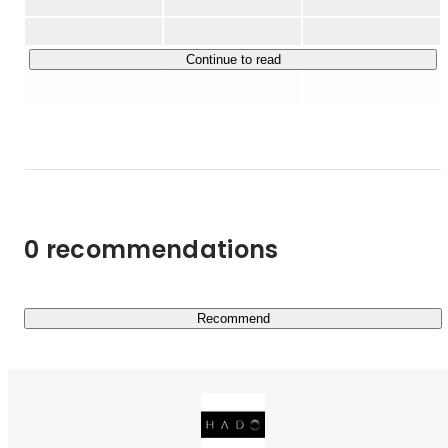
った第二新卒の方を中心に、

「オーダーメイド型のキャリアカウンセリング」を行い、
就業決定まで徹底サポートしています。

Continue to read
②グロースハック支援

HADOは、集客を自社で行なっている珍しい企業です。

その理由は代表の田中が現役のマーケターであり、マーケ
ティング業務を完全内製化しているため。

そのノウハウを活かして、企業の集客課題を解決していま
す。

0 recommendations
③美容バーチャルインフルエンサー事業

TikTok上で美容領域に特化したバーチャルインフルエン
サーを運営しています。

Recommend
独自のSNSマーケティングノウハウを活かしてファンを獲
得し続け、現在総フォロワー数は160万人を超えていま
す。