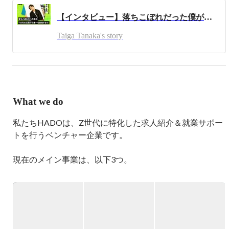
り続けたいと言う想いからHADOを創業。

【インタビュー】落ちこぼれだった僕が、TikTok広告で日本一を目指すまで。
”22世紀のマーケティング会社を作る”というパーパスを達
Taiga Tanaka's story
成するべく

誰もが事業家になれるマーケティングファームを現在作っ
ています。

まずはTikTokという急成長中のドメインに張り、”TikTok
といえばHADO”というポジションを取りに行きます。
What we do
私たちHADOは、Z世代に特化した求人紹介＆就業サポー
トを行うベンチャー企業です。

現在のメイン事業は、以下3つ。

①Z世代キャリア支援

20代の若手に特化した人材紹介事業を行っています。

大学卒業後何らかの理由で就職できなかった既卒・フリー
ターの方や、就職したものの短期間での離職となってしま