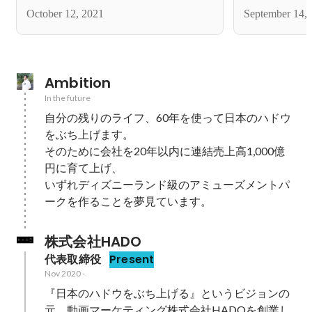
ワー15万人を突破する方法【1万字が
まで。
October 12, 2021
September 14,
完全無料】
Ambition
In the future
自分の残りのライフ、60年を使って日本のハドウ
をぶち上げます。

そのために会社を20年以内に連結売上高1,000億
円に育て上げ、

いずれディズニーランド級のアミューズメントパ
ークを作ることを夢見ています。
株式会社HADO
代表取締役
Present
Nov 2020
-
『日本のハドウをぶち上げる』というビジョンの
元、動画マーケティング株式会社HADOを創業し