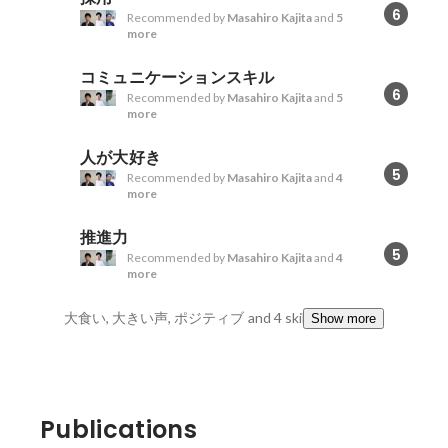
6
Recommended by
Masahiro Kajita
and
5
more
コミュニケーションスキル
6
Recommended by
Masahiro Kajita
and
5
more
人が大好き
5
Recommended by
Masahiro Kajita
and
4
more
推進力
5
Recommended by
Masahiro Kajita
and
4
more
大食い, 大きい声, ポジティブ
and 4 skills
Show more
Publications