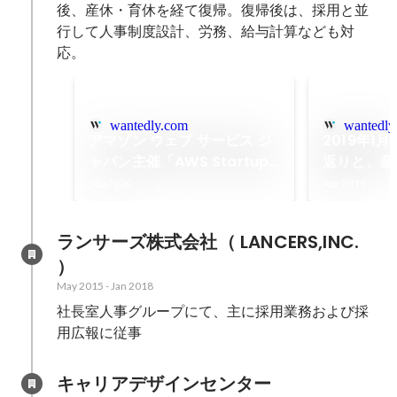
後、産休・育休を経て復帰。復帰後は、採用と並
行して人事制度設計、労務、給与計算なども対
応。
wantedly.com
wantedly
アマゾン ウェブ サービス ジ
2019年1
ャパン主催「AWS Startup
返りと、産
Architecture of the Year
Sep 2020
Apr 2019
Japan 2020」にて、国内優
勝！日本代表として世界大会
ランサーズ株式会社（ LANCERS,INC. 
出場決定致しました。
）
May 2015
-
Jan 2018
社長室人事グループにて、主に採用業務および採
用広報に従事
キャリアデザインセンター