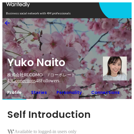
Open in app
Business social network with 4M professionals
Yuko Naito
株式会社RECOMO / コーポレート
43
Connections
48
Followers
Profile
Stories
Personality
Connections
Self Introduction
Available to logged-in users only