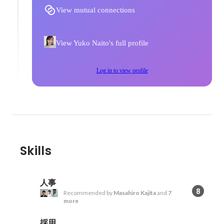
View mutual connections
View Yuko Naito's full profile
Log in to view profile
Skills
人事
8
Recommended by
Masahiro Kajita
and
7
more
採用