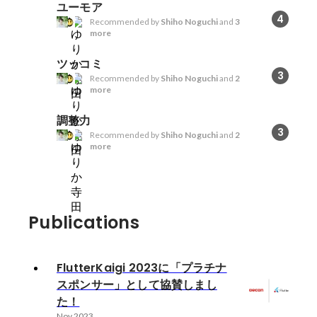
ユーモア
4
Recommended by
Shiho Noguchi
and
3
more
ツッコミ
3
Recommended by
Shiho Noguchi
and
2
more
調整力
3
Recommended by
Shiho Noguchi
and
2
more
Publications
FlutterKaigi 2023に「プラチナ
スポンサー」として協賛しまし
た！
Nov 2023