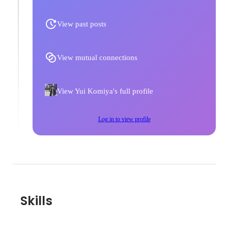
View past posts
View mutual connections
View Yui Komiya's full profile
Log in to view profile
Skills