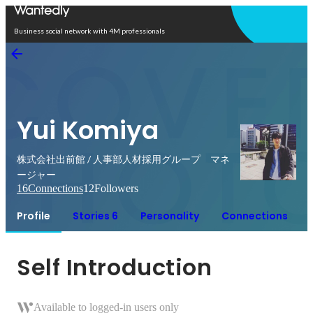
Open in app
Business social network with 4M professionals
Yui Komiya
株式会社出前館 / 人事部人材採用グループ マネ
ージャー
16
Connections
12
Followers
Profile
Stories 6
Personality
Connections
Self Introduction
Available to logged-in users only