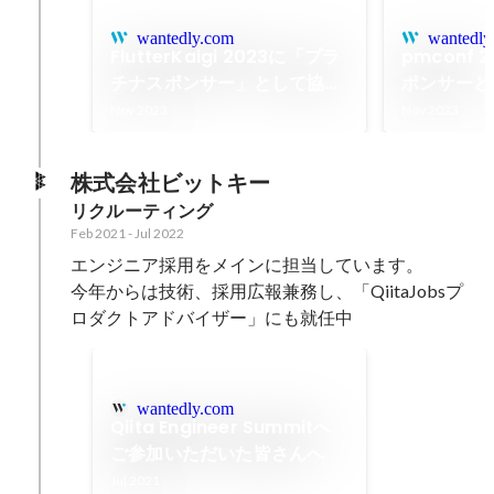
wantedly.com
wantedly
FlutterKaigi 2023に「プラ
pmconf
チナスポンサー」として協賛
ポンサーと
しました！
す！
Nov 2023
Nov 2023
株式会社ビットキー
リクルーティング
Feb 2021
-
Jul 2022
エンジニア採用をメインに担当しています。

今年からは技術、採用広報兼務し、「QiitaJobsプ
ロダクトアドバイザー」にも就任中
wantedly.com
Qiita Engineer Summitへ
ご参加いただいた皆さんへ
Jul 2021