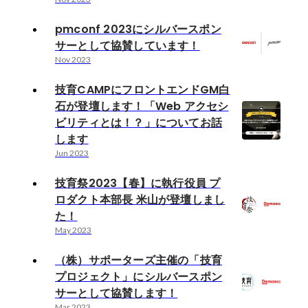
pmconf 2023にシルバースポン
サーとして協賛しています！
Nov 2023
技育CAMPにフロントエンドGM白
石が登壇します！「Web アクセシ
ビリティとは！？」についてお話
します
Jun 2023
技育祭2023【春】に執行役員 プ
ロダクト本部長 米山が登壇しまし
た！
May 2023
（株）サポーターズ主催の「技育
プロジェクト」にシルバースポン
サーとして協賛します！
Mar 2023