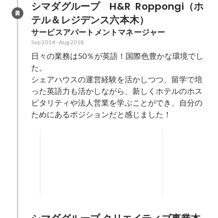
シマダグループ　H&R  Roppongi（ホ
テル＆レジデンス六本木）
サービスアパートメントマネージャー
Sep 2014
-
Aug 2018
日々の業務は50％が英語！国際色豊かな環境でし
た。

シェアハウスの運営経験を活かしつつ、留学で培
った英語力も活かしながら、新しくホテルのホス
ピタリティや法人営業を学ぶことができ、自分の
ためにあるポジションだと感じました！
For Empowering Women
グローバルマインドの英語を話す
女性のための団体。日本に住む英
語圏出身のメンバーがほとんどで
2017
日本人は2割ほど。 2017年9月か
らボードメンバーという役員を務
めました。