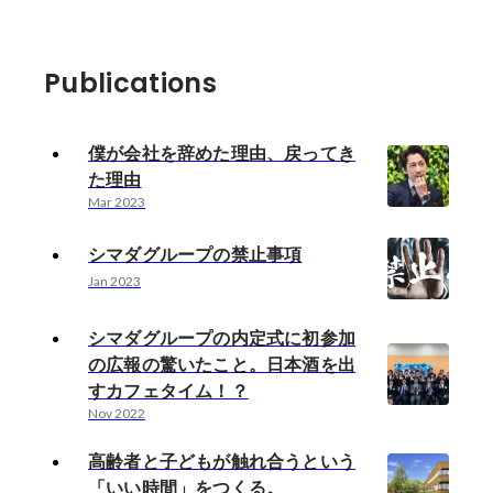
Publications
僕が会社を辞めた理由、戻ってき
た理由
Mar 2023
シマダグループの禁止事項
Jan 2023
シマダグループの内定式に初参加
の広報の驚いたこと。日本酒を出
すカフェタイム！？
Nov 2022
高齢者と子どもが触れ合うという
「いい時間」をつくる。