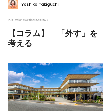
Yoshiko Takiguchi
Publications/writings
Sep 2021
【コラム】 「外す」を
考える