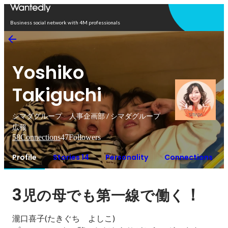
Open in app
Business social network with 4M professionals
Yoshiko
Takiguchi
シマダグループ 人事企画部 / シマダグループ
広報
58
Connections
47
Followers
Profile
Stories 14
Personality
Connections
3
！
児の母でも第一線で働く
瀧口喜子(たきぐち　よしこ)
