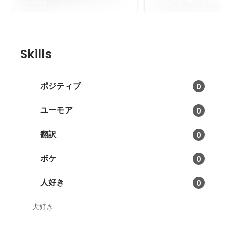
本酒を出すカフェタイム！？
Nov 2022
Skills
ポジティブ
0
ユーモア
0
翻訳
0
ボケ
0
人好き
0
犬好き