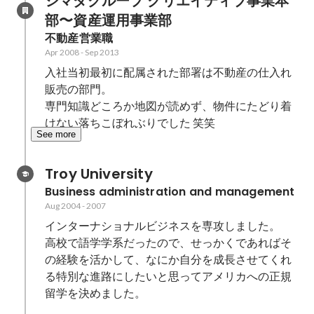
シマダグループ クリエイティブ事業本
部〜資産運用事業部
不動産営業職
Apr 2008
-
Sep 2013
入社当初最初に配属された部署は不動産の仕入れ
販売の部門。

専門知識どころか地図が読めず、物件にたどり着
けない落ちこぼれぶりでした 笑笑
See more
Troy University
Business administration and management
Aug 2004
-
2007
インターナショナルビジネスを専攻しました。

高校で語学学系だったので、せっかくであればそ
の経験を活かして、なにか自分を成長させてくれ
る特別な進路にしたいと思ってアメリカへの正規
留学を決めました。